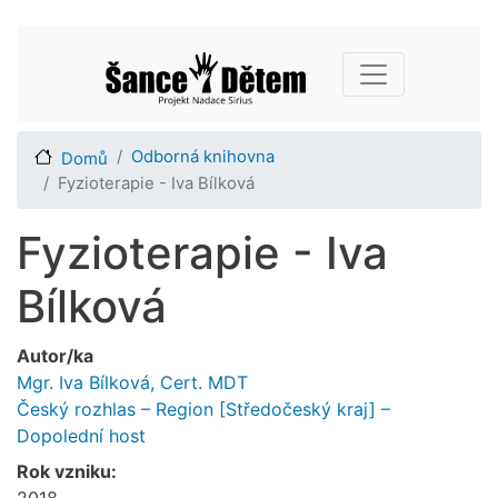
Přejít
Main navigation
k
hlavnímu
obsahu
Odborná knihovna
Domů
Fyzioterapie - Iva Bílková
Fyzioterapie - Iva
Bílková
Autor/ka
Mgr. Iva Bílková, Cert. MDT
Český rozhlas – Region [Středočeský kraj] –
Dopolední host
Rok vzniku:
2018