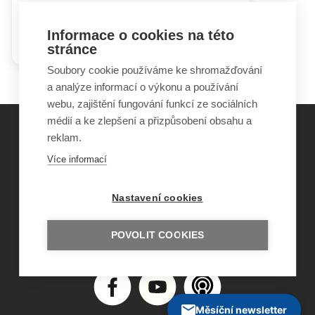
Malé velké trápení má jméno
Informace o cookies na této
ŠIKANA
stránce
Soubory cookie používáme ke shromažďování
a analýze informací o výkonu a používání
webu, zajištění fungování funkcí ze sociálních
médií a ke zlepšení a přizpůsobení obsahu a
reklam.
©
Obecně prospěšná společnost Sirius
, o.p.s.
Více informací
2011–2026
Šance Dětem
Nastavení cookies
ISSN 1805-8876
nazory@sancedetem.cz
Odběr novinek e-mailem
POVOLIT COOKIES
Informace o webu
Ochrana osobních údajů
Měsíční newsletter