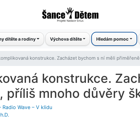
Přejít
k
hlavnímu
obsahu
y dítěte a rodiny
Výchova dítěte
Hledám pomoc
komplikovaná konstrukce. Zacházet bychom s ní měli přiměřeně,
kovaná konstrukce. Za
, příliš mnoho důvěry š
– Radio Wave – V klidu
h.D.