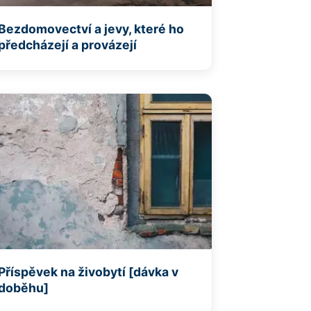
Bezdomovectví a jevy, které ho
předcházejí a provázejí
Příspěvek na živobytí [dávka v
doběhu]