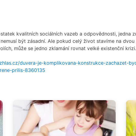
tatek kvalitních sociálních vazeb a odpovědnosti, jedna z
 nemusí být zásadní. Ale pokud celý život stavíme na dvou 
olích, může se jedno zklamání rovnat velké existenční krizi
ozhlas.cz/duvera-je-komplikovana-konstrukce-zachazet-b
erene-prilis-8360135