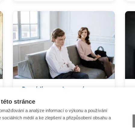
Rozvádíme se. Je pro nás
střídavá výchova ideální řešení?
této stránce
omažďování a analýze informací o výkonu a používání
e sociálních médií a ke zlepšení a přizpůsobení obsahu a