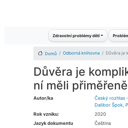
Main navigation
Zdravotní problémy dětí
Problém
Odborná knihovna
Důvěra je 
Domů
Důvěra je kompli
ní měli přiměřeně
Autor/ka
Český rozhlas 
Dalibor Špok, P
Rok vzniku:
2020
Jazyk dokumentu
Čeština