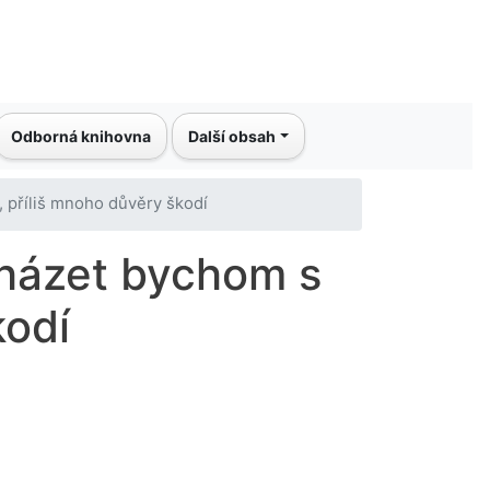
Odborná knihovna
Další obsah
 příliš mnoho důvěry škodí
cházet bychom s
kodí