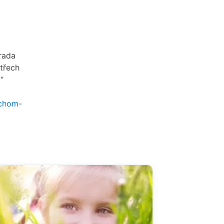
rada
třech
.“
ychom-