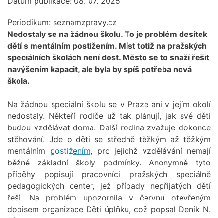
Datum publikace: 08. 07. 2025
Periodikum:
seznamzpravy.cz
Nedostaly se na žádnou školu. To je problém desítek
dětí s mentálním postižením. Míst totiž na pražských
speciálních školách není dost. Město se to snaží řešit
navýšením kapacit, ale byla by spíš potřeba nová
škola.
Na žádnou speciální školu se v Praze ani v jejím okolí
nedostaly. Někteří rodiče už tak plánují, jak své děti
budou vzdělávat doma. Další rodina zvažuje dokonce
stěhování. Jde o děti se středně těžkým až těžkým
mentálním
postižením
, pro jejichž vzdělávání nemají
běžné základní školy podmínky. Anonymně tyto
příběhy popisují pracovníci pražských speciálně
pedagogických center, jež případy nepřijatých dětí
řeší. Na problém upozornila v červnu otevřeným
dopisem organizace Děti úplňku, což popsal Deník N.