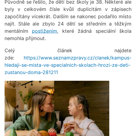
Původně se řešilo, že dětí bez školy je 38. Některé ale
byly v celkovém čísle kvůli duplicitám v zápisech
započítány vícekrát. Dalším se nakonec podařilo místo
najít. Stále ale zbylo 24 dětí se středním a těžkým
mentálním
postižením
, které žádná speciální škola
nemohla přijmout.
Celý článek najdete
zde:
https://www.seznamzpravy.cz/clanek/kampus-
hledaji-se-mista-ve-specialnich-skolach-hrozi-ze-deti-
zustanou-doma-281211