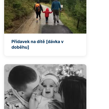
Přídavek na dítě [dávka v
doběhu]