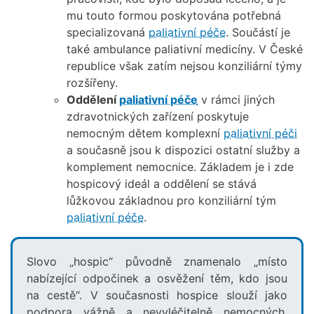
mu touto formou poskytována potřebná
specializovaná
paliativní péče
. Součástí je
také ambulance paliativní medicíny. V České
republice však zatím nejsou konziliární týmy
rozšířeny.
Oddělení
paliativní péče
v rámci jiných
zdravotnických zařízení poskytuje
nemocným dětem komplexní
paliativní péči
a současně jsou k dispozici ostatní služby a
komplement nemocnice. Základem je i zde
hospicový ideál a oddělení se stává
lůžkovou základnou pro konziliární tým
paliativní péče
.
Slovo „hospic“ původně znamenalo „místo
nabízející odpočinek a osvěžení těm, kdo jsou
na cestě“. V současnosti hospice slouží jako
podpora vážně a nevyléčitelně nemocných,