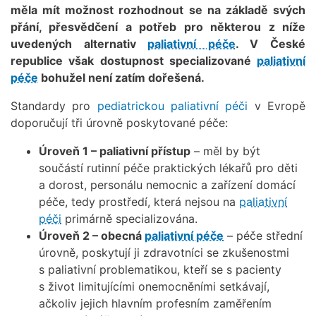
měla mít možnost rozhodnout se na základě svých
přání, přesvědčení a potřeb pro některou z níže
uvedených alternativ
paliativní péče
. V České
republice však dostupnost specializované
paliativní
péče
bohužel není zatím dořešená.
Standardy pro
pediatrickou paliativní péči
v Evropě
doporučují tři úrovně poskytované péče:
Úroveň 1 – paliativní přístup
– měl by být
součástí rutinní péče praktických lékařů pro děti
a dorost, personálu nemocnic a zařízení domácí
péče, tedy prostředí, která nejsou na
paliativní
péči
primárně specializována.
Úroveň 2 – obecná
paliativní péče
– péče střední
úrovně, poskytují ji zdravotníci se zkušenostmi
s paliativní problematikou, kteří se s pacienty
s život limitujícími onemocněními setkávají,
ačkoliv jejich hlavním profesním zaměřením