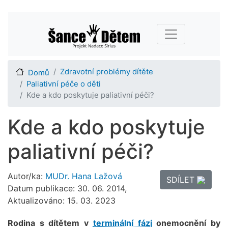
Přejít
Main navigation
k
hlavnímu
obsahu
Zdravotní problémy dítěte
Domů
Paliativní péče o děti
Kde a kdo poskytuje paliativní péči?
Kde a kdo poskytuje
paliativní péči?
Autor/ka:
MUDr. Hana Lažová
SDÍLET
Datum publikace: 30. 06. 2014,
Aktualizováno: 15. 03. 2023
Rodina s dítětem v
terminální fázi
onemocnění by