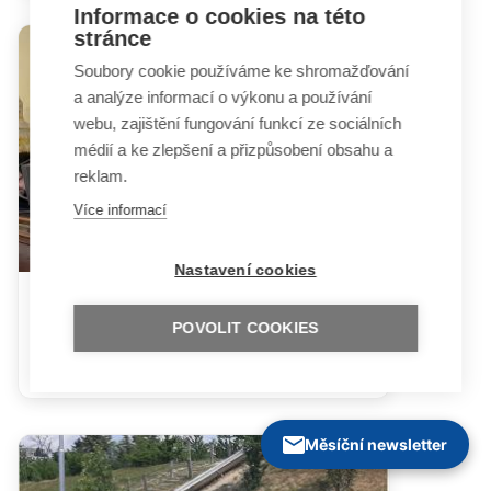
Informace o cookies na této
stránce
Soubory cookie používáme ke shromažďování
a analýze informací o výkonu a používání
webu, zajištění fungování funkcí ze sociálních
médií a ke zlepšení a přizpůsobení obsahu a
reklam.
Více informací
Nastavení cookies
Poslaneckou sněmovnou zněly
POVOLIT COOKIES
„Aktuální výzvy systému péče o
ohrožené děti“
Měsíční newsletter