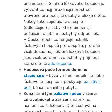
onemocnění. Snahou lůžkového hospice je
vytvořit co nejpřirozenější prostředí
otevřené pro pečující osoby a blízké dítěte.
Někdy také zajišťuje tzv. respitní
(odlehčující) služby, které umožňují
pečujícím osobám nezbytný odpočinek.
V České republice funguje několik
lůžkových hospiců pro dospělé, pro děti
však dosud ne, některé lůžkové hospice
jsou však po domluvě ochotny přijmout
starší dítě či
adolescenta
.
Hospicová péče formou denního
stacionáře
– bývá v rámci mobilního nebo
lůžkového hospice a poskytuje
paliativní
péči
během denního pobytu.
Konziliární tým
paliativní péče
v rámci
zdravotnického zařízení
, například
nemocnice či léčebny. Dítě zůstává na
pracovišti, kde bylo doposud léčeno, a je