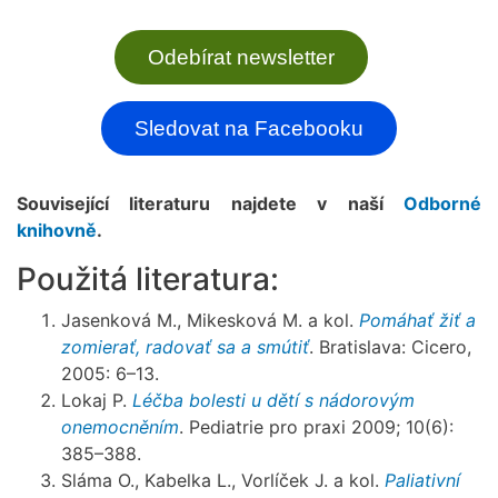
Odebírat newsletter
Sledovat na Facebooku
Související literaturu najdete v naší
Odborné
knihovně
.
Použitá literatura:
Jasenková M., Mikesková M. a kol.
Pomáhať žiť a
zomierať, radovať sa a smútiť
. Bratislava: Cicero,
2005: 6–13.
Lokaj P.
Léčba bolesti u dětí s nádorovým
onemocněním
. Pediatrie pro praxi 2009; 10(6):
385–388.
Sláma O., Kabelka L., Vorlíček J. a kol.
Paliativní