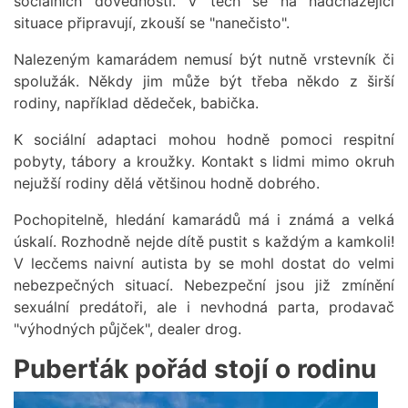
sociálních dovedností. V těch se na nadcházející
situace připravují, zkouší se "nanečisto".
Nalezeným kamarádem nemusí být nutně vrstevník či
spolužák. Někdy jim může být třeba někdo z širší
rodiny, například dědeček, babička.
K sociální adaptaci mohou hodně pomoci respitní
pobyty, tábory a kroužky. Kontakt s lidmi mimo okruh
nejužší rodiny dělá většinou hodně dobrého.
Pochopitelně, hledání kamarádů má i známá a velká
úskalí. Rozhodně nejde dítě pustit s každým a kamkoli!
V lecčems naivní autista by se mohl dostat do velmi
nebezpečných situací. Nebezpeční jsou již zmínění
sexuální predátoři, ale i nevhodná parta, prodavač
"výhodných půjček", dealer drog.
Puberťák pořád stojí o rodinu
Obrázek