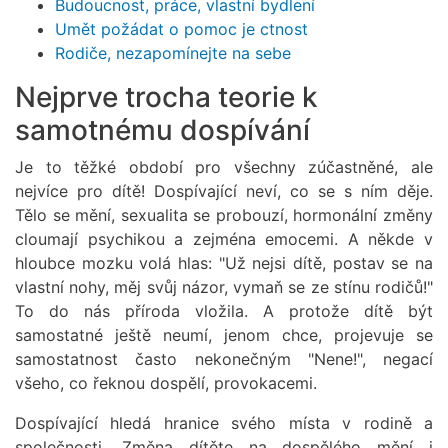
Budoucnost, práce, vlastní bydlení
Umět požádat o pomoc je ctnost
Rodiče, nezapomínejte na sebe
Nejprve trocha teorie k
samotnému dospívání
Je to těžké období pro všechny zúčastněné, ale
nejvíce pro dítě! Dospívající neví, co se s ním děje.
Tělo se mění, sexualita se probouzí, hormonální změny
cloumají psychikou a zejména emocemi. A někde v
hloubce mozku volá hlas: "Už nejsi dítě, postav se na
vlastní nohy, měj svůj názor, vymaň se ze stínu rodičů!"
To do nás příroda vložila. A protože dítě být
samostatné ještě neumí, jenom chce, projevuje se
samostatnost často nekonečným "Nene!", negací
všeho, co řeknou dospělí, provokacemi.
Dospívající hledá hranice svého místa v rodině a
společnosti. Změna dítěte na dospělého mění i