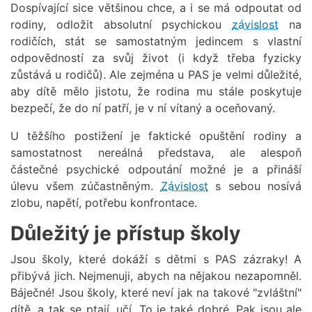
Dospívající sice většinou chce, a i se má odpoutat od
rodiny, odložit absolutní psychickou
závislost
na
rodičích, stát se samostatným jedincem s vlastní
odpovědností za svůj život (i když třeba fyzicky
zůstává u rodičů). Ale zejména u PAS je velmi důležité,
aby dítě mělo jistotu, že rodina mu stále poskytuje
bezpečí, že do ní patří, je v ní vítaný a oceňovaný.
U těžšího postižení je faktické opuštění rodiny a
samostatnost nereálná představa, ale alespoň
částečné psychické odpoutání možné je a přináší
úlevu všem zúčastněným.
Závislost
s sebou nosívá
zlobu, napětí, potřebu konfrontace.
Důležitý je přístup školy
Jsou školy, které dokáží s dětmi s PAS zázraky! A
přibývá jich. Nejmenuji, abych na nějakou nezapomněl.
Báječné! Jsou školy, které neví jak na takové "zvláštní"
dítě, a tak se ptají, učí. To je také dobré. Pak jsou ale