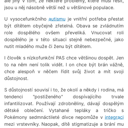
ale jiný v tom, že některé problémy, které musí řešit,
jsou u něj násobně větší než u většinové populace.
U vysocefunkčního
autismu
je vnitřní potřeba přestat
být dítětem obyčejně zřetelná. Obava se zvládnutím
role dospělého ovšem převeliká. Vnucovat roli
dospělého je v této situaci stejně nebezpečné, jako
nutit mladého muže či ženu být dítětem.
I člověk s nízkofunkční PAS chce většinou dospět. Jen
to na něm není tolik vidět. I on chce být brán vážně,
chce alespoň v něčem řídit svůj život a mít svoji
důstojnost.
S důstojností souvisí i to, že okolí a někdy i rodina, má
tendenci "postiženého" dospívajícího trvale
infantilizovat. Používají zdrobněliny, dávají dospělým
dětské oblečení. Vytahané tepláky a tričko s
Pokémony sedmnáctileté dívce nepomůže v
integraci
mezi vrstevníky. Naopak, dítě stigmatizuje a brání mu