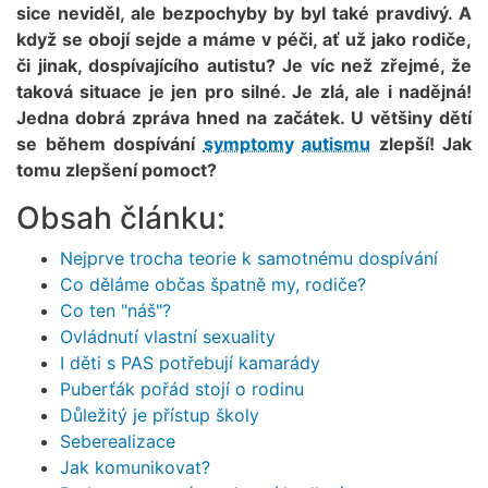
sice neviděl, ale bezpochyby by byl také pravdivý. A
když se obojí sejde a máme v péči, ať už jako rodiče,
či jinak, dospívajícího autistu? Je víc než zřejmé, že
taková situace je jen pro silné. Je zlá, ale i nadějná!
Jedna dobrá zpráva hned na začátek. U většiny dětí
se během dospívání
symptomy
autismu
zlepší! Jak
tomu zlepšení pomoct?
Obsah článku:
Nejprve trocha teorie k samotnému dospívání
Co děláme občas špatně my, rodiče?
Co ten "náš"?
Ovládnutí vlastní sexuality
I děti s PAS potřebují kamarády
Puberťák pořád stojí o rodinu
Důležitý je přístup školy
Seberealizace
Jak komunikovat?