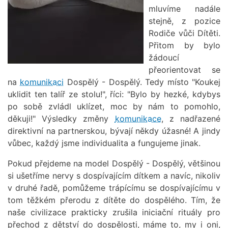
mluvíme nadále
stejně, z pozice
Rodiče vůči Dítěti.
Přitom by bylo
žádoucí
přeorientovat se
na
komunikaci
Dospělý - Dospělý. Tedy místo "Koukej
uklidit ten talíř ze stolu!", říci: "Bylo by hezké, kdybys
po sobě zvládl uklízet, moc by nám to pomohlo,
děkuji!" Výsledky změny
komunikace
, z nadřazené
direktivní na partnerskou, bývají někdy úžasné! A jindy
vůbec, každý jsme individualita a fungujeme jinak.
Pokud přejdeme na model Dospělý - Dospělý, většinou
si ušetříme nervy s dospívajícím dítkem a navíc, nikoliv
v druhé řadě, pomůžeme trápícímu se dospívajícímu v
tom těžkém přerodu z dítěte do dospělého. Tím, že
naše civilizace prakticky zrušila iniciační rituály pro
přechod z dětství do dospělosti, máme to, my i oni,