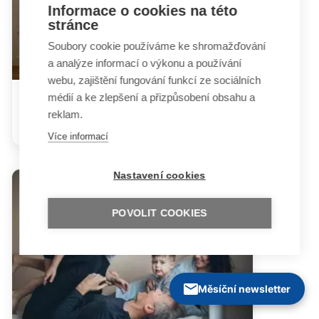
Informace o cookies na této
stránce
Soubory cookie používáme ke shromažďování
a analýze informací o výkonu a používání
webu, zajištění fungování funkcí ze sociálních
médií a ke zlepšení a přizpůsobení obsahu a
Sexuální obsah online: jeho
reklam.
dopady a jak na prevenci?
Více informací
Nastavení cookies
POVOLIT COOKIES
Měsíční newsletter