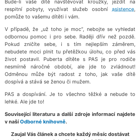
Bude-li vaše dítě navštěvovat kroužky, jezdit na
respitní pobyty, využívat služeb osobní
asistence
,
pomůže to vašemu dítěti i vám.
V případě, že „už toho je moc“, nebojte se vyhledat
odbornou pomoc i pro sebe. Raději dřív než pozdě.
Pokud zničíte sebe, i s tím nejlepším záměrem,
nebudete moci plnit tu přetěžkou úlohu, co před vás
život postavil. Puberta dítěte s PAS je pro rodiče
nesmírně náročné období, ale jde to zvládnout!
Odměnou může být radost z toho, jak vaše dítě
dospívá a stává se ženou či mužem.
PAS a dospívání. Je to všechno těžké a nebude to
lehké. Ale jde to!
Související literaturu a další zdroje informací najdete
v naší
Odborné knihovně
.
Zaujal Vás článek a chcete každý měsíc dostávat