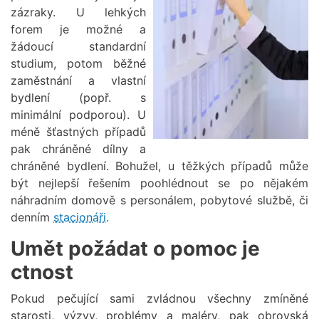
zázraky. U lehkých
forem je možné a
žádoucí standardní
studium, potom běžné
zaměstnání a vlastní
bydlení (popř. s
minimální podporou). U
méně šťastných případů
pak chráněné dílny a
chráněné bydlení. Bohužel, u těžkých případů může
být nejlepší řešením poohlédnout se po nějakém
náhradním domově s personálem, pobytové službě, či
denním
stacionáři
.
Umět požádat o pomoc je
ctnost
Pokud pečující sami zvládnou všechny zmíněné
starosti, výzvy, problémy a maléry, pak obrovská