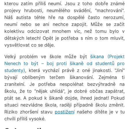
kterou zatím příliš neumí. Jsou z toho dobře známé
projevy hrubosti, neumělého svádění, "machrování".
Náš autista téhle hře na dospělé často nerozumí,
neumí nebo se ani nechce zapojit. Může se začít
kolektivu odcizovat mnohem víc, než tomu bylo v
dětských letech! Opět je potřeba s ním o tom mluvit,
vysvětlovat co se děje.
Velký problém ve škole může být
šikana (Projekt
Nenech to být – boj proti šikaně od studentů pro
studenty)
, která vychází právě z oné jinakosti. "Jiní"
bývají oblíbeným terčem šikanování. Zejména ti
zranitelní. Je potřeba nespoléhat bezvýhradně na
školu, že to "nějak uhlídá", je dobré občas zapátrat,
ptát se. A pokud k šikaně dojde, ihned jednat! Pokud
situaci nezvládne škola, raději případně školu změnit.
Riziko zhoršení stavu
postižení
našeho dítěte je v tu
chvíli příliš vysoké.