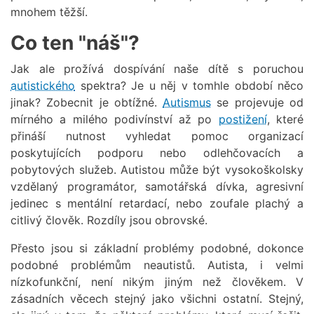
mnohem těžší.
Co ten "náš"?
Jak ale prožívá dospívání naše dítě s poruchou
autistického
spektra? Je u něj v tomhle období něco
jinak? Zobecnit je obtížné.
Autismus
se projevuje od
mírného a milého podivínství až po
postižení
, které
přináší nutnost vyhledat pomoc organizací
poskytujících podporu nebo odlehčovacích a
pobytových služeb. Autistou může být vysokoškolsky
vzdělaný programátor, samotářská dívka, agresivní
jedinec s mentální retardací, nebo zoufale plachý a
citlivý člověk. Rozdíly jsou obrovské.
Přesto jsou si základní problémy podobné, dokonce
podobné problémům neautistů. Autista, i velmi
nízkofunkční, není nikým jiným než člověkem. V
zásadních věcech stejný jako všichni ostatní. Stejný,