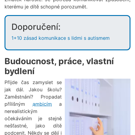
kterému je dítě schopné porozumět.
Doporučení:
1+10 zásad komunikace s lidmi s autismem
Budoucnost, práce, vlastní
bydlení
Přijde čas zamyslet se
Obrázek
jak dál. Jakou školu?
Zaměstnání? Propadat
přílišným
ambicím
a
nerealistickým
očekáváním je stejně
nešťastné, jako dítě
podcenit. Někdy se dějí i