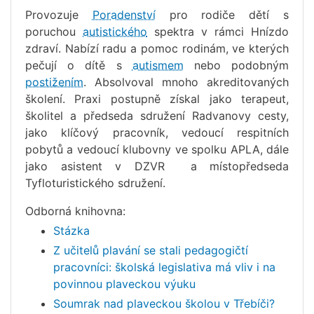
Provozuje
Poradenství
pro rodiče dětí s
poruchou
autistického
spektra v rámci Hnízdo
zdraví. Nabízí radu a pomoc rodinám, ve kterých
pečují o dítě s
autismem
nebo podobným
postižením
. Absolvoval mnoho akreditovaných
školení. Praxi postupně získal jako terapeut,
školitel a předseda sdružení Radvanovy cesty,
jako klíčový pracovník, vedoucí respitních
pobytů a vedoucí klubovny ve spolku APLA, dále
jako asistent v DZVR a místopředseda
Tyfloturistického sdružení.
Odborná knihovna:
Stázka
Z učitelů plavání se stali pedagogičtí
pracovníci: školská legislativa má vliv i na
povinnou plaveckou výuku
Soumrak nad plaveckou školou v Třebíči?