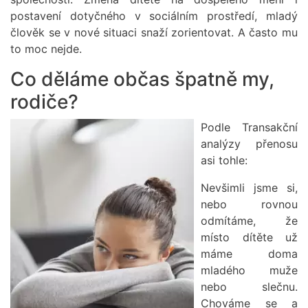
postavení dotyčného v sociálním prostředí, mladý
člověk se v nové situaci snaží zorientovat. A často mu
to moc nejde.
Co děláme občas špatně my,
rodiče?
Obrázek
Podle Transakční
analýzy přenosu
asi tohle:
Nevšimli jsme si,
nebo rovnou
odmítáme, že
místo dítěte už
máme doma
mladého muže
nebo slečnu.
Chováme se a