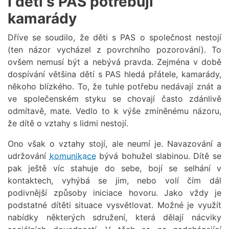
I děti s PAS potřebují
kamarády
Dříve se soudilo, že děti s PAS o společnost nestojí
(ten názor vycházel z povrchního pozorování). To
ovšem nemusí být a nebývá pravda. Zejména v době
dospívání většina dětí s PAS hledá přátele, kamarády,
někoho blízkého. To, že tuhle potřebu nedávají znát a
ve společenském styku se chovají často zdánlivě
odmítavě, mate. Vedlo to k výše zmíněnému názoru,
že dítě o vztahy s lidmi nestojí.
Ono však o vztahy stojí, ale neumí je. Navazování a
udržování
komunikace
bývá bohužel slabinou. Dítě se
pak ještě víc stahuje do sebe, bojí se selhání v
kontaktech, vyhýbá se jim, nebo volí čím dál
podivnější způsoby iniciace hovoru. Jako vždy je
podstatné dítěti situace vysvětlovat. Možné je využít
nabídky některých sdružení, která dělají nácviky