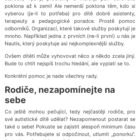
poklona až k zemi! Ale nemenší poklona těm, kdo si
vyberou (je-li to potřeba) pro dítě dobré asistenty,
terapeuty a pedagogické poradce. Prostě pomoc
odborníků. Organizací, které takové služby poskytují je
mnoho. Například jedna z prvních (ne-li první) u nás je
Nautis, který poskytuje asi nejkomplexnější služby.
Ovšem dítěti může vyhovovat něco a někdo zcela jiný.
Bude to chtít nejspíš trochu hledání, ale vyplatí se to.
Konkrétní pomoc je nade všechny rady.
Rodiče, nezapomínejte na
sebe
Co ještě mohou pečující, tedy nejčastěji rodiče, pro
své autistické dítě udělat? Nezapomenout postarat se
také o sebe! Pokuste se zajistit alespoň minimum času
pro vás. Potřebujete si odpočinout, utlumit „ponorku“.