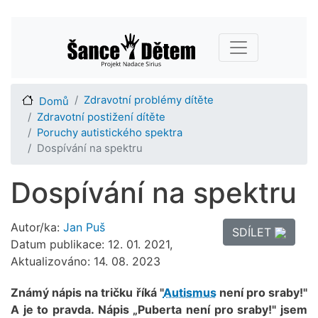
Přejít
Main navigation
k
hlavnímu
obsahu
Zdravotní problémy dítěte
Domů
Zdravotní postižení dítěte
Poruchy autistického spektra
Dospívání na spektru
Dospívání na spektru
Autor/ka:
Jan Puš
SDÍLET
Datum publikace: 12. 01. 2021,
Aktualizováno: 14. 08. 2023
Známý nápis na tričku říká "
Autismus
není pro sraby!"
A je to pravda. Nápis „Puberta není pro sraby!" jsem