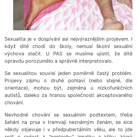
Sexualita je v dospívání asi nejvýraznějším projevem. I
když dítě chodí do školy, nemusí školní sexuální
výchova stačit. U PAS se musíme ujistit, že dítě
opravdu porozumělo a správně interpretovalo.
Se sexualitou souvisí jeden poměrně častý problém.
Projevy zájmu o druhé pohlaví (nebo stejné, dle
orientace), mohou být, zejména u nízkofunkčních
autistů, daleko za hranou společností akceptovaného
chování.
Nevhodné chování se sexuálním podtextem, třeba
šahání na prsa v tramvaji neznámým ženám, se sice
někdy objevuje i v předpubertálním věku, ale to jde
spíš o radost z "neplechy," zmatku a křiku, který