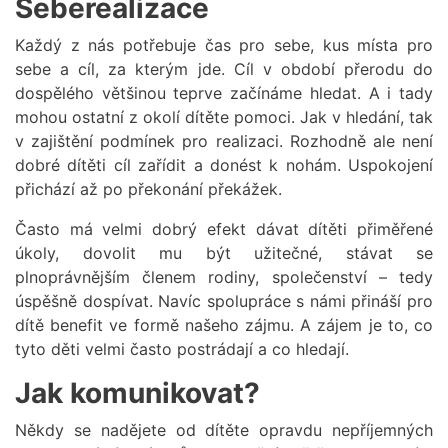
Seberealizace
Každý z nás potřebuje čas pro sebe, kus místa pro
sebe a cíl, za kterým jde. Cíl v období přerodu do
dospělého většinou teprve začínáme hledat. A i tady
mohou ostatní z okolí dítěte pomoci. Jak v hledání, tak
v zajištění podmínek pro realizaci. Rozhodně ale není
dobré dítěti cíl zařídit a donést k nohám. Uspokojení
přichází až po překonání překážek.
Často má velmi dobrý efekt dávat dítěti přiměřené
úkoly, dovolit mu být užitečné, stávat se
plnoprávnějším členem rodiny, společenství – tedy
úspěšně dospívat. Navíc spolupráce s námi přináší pro
dítě benefit ve formě našeho zájmu. A zájem je to, co
tyto děti velmi často postrádají a co hledají.
Jak komunikovat?
Někdy se nadějete od dítěte opravdu nepříjemných