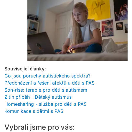
Související články:
Co jsou poruchy autistického spektra?
Předcházení a řešení afektů u dětí s PAS
Son-rise: terapie pro děti s autismem
Zitin příběh - Dětský autismus
Homesharing - služba pro děti s PAS
Komunikace s dětmi s PAS
Vybrali jsme pro vás: