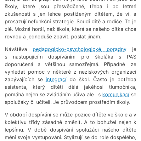
školy, které jsou přesvědčené, třeba i po letmé
zkušenosti s jen lehce postiženým dítětem, že ví, a
prosazují nefunkční strategie. Soudí dítě a rodiče. To je
zlé. Možná horší, než škola, která se našeho dítka chce
rovnou a jednoduše zbavit, poslat jinam.
Návštěva
pedagogicko-psychologické poradny
je
s nastupujícím dospíváním pro školáka s PAS
doporučená a většinou samozřejmá. Případně lze
vyhledat pomoc v některé z neziskových organizací
zabývajících se
integrací
do škol. Často je potřeba
asistenta, který dítěti dělá jakéhosi tlumočníka,
pomáhá nejen se zvládáním učiva ale i s
komunikací
se
spolužáky či učiteli. Je průvodcem prostředím školy.
V období dospívání se může pozice dítěte ve škole a v
kolektivu třídy zásadně změnit. A to bohužel nejen k
lepšímu. V době dospívání spolužáci našeho dítěte
mění svoje vystupování. Stylizují se do role dospělého,