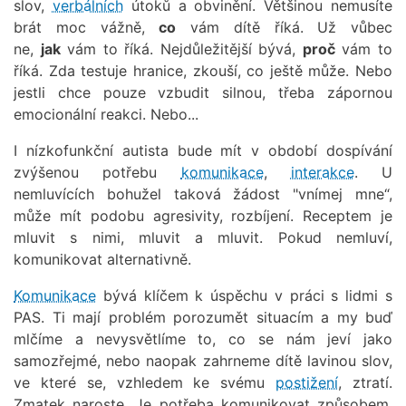
slov,
verbálních
útoků a obvinění. Většinou nemusíte
brát moc vážně,
co
vám dítě říká. Už vůbec
ne,
jak
vám to říká. Nejdůležitější bývá,
proč
vám to
říká. Zda testuje hranice, zkouší, co ještě může. Nebo
jestli chce pouze vzbudit silnou, třeba zápornou
emocionální reakci. Nebo...
I nízkofunkční autista bude mít v období dospívání
zvýšenou potřebu
komunikace
,
interakce
. U
nemluvících bohužel taková žádost "vnímej mne“,
může mít podobu agresivity, rozbíjení. Receptem je
mluvit s nimi, mluvit a mluvit. Pokud nemluví,
komunikovat alternativně.
Komunikace
bývá klíčem k úspěchu v práci s lidmi s
PAS. Ti mají problém porozumět situacím a my buď
mlčíme a nevysvětlíme to, co se nám jeví jako
samozřejmé, nebo naopak zahrneme dítě lavinou slov,
ve které se, vzhledem ke svému
postižení
, ztratí.
Zmatek naroste. Je potřeba komunikovat způsobem,