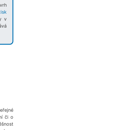
vrh
isk
y v
ává
eřejné
í či o
ěšnost