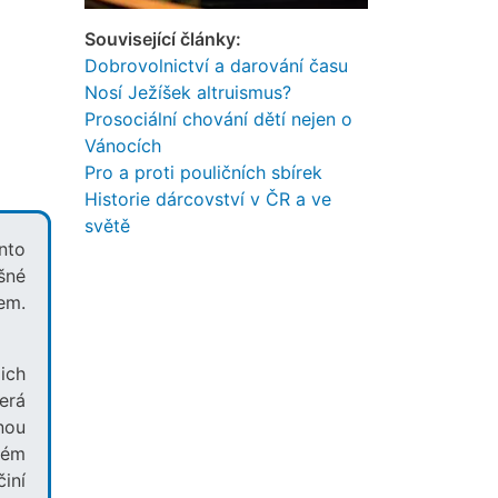
Související články:
Dobrovolnictví a darování času
Nosí Ježíšek altruismus?
Prosociální chování dětí nejen o
Vánocích
Pro a proti pouličních sbírek
Historie dárcovství v ČR a ve
světě
nto
šné
em.
ich
erá
nou
ném
činí