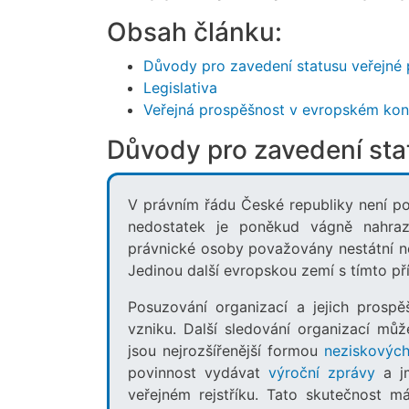
Obsah článku:
Důvody pro zavedení statusu veřejné 
Legislativa
Veřejná prospěšnost v evropském kon
Důvody pro zavedení sta
V právním řádu České republiky není p
nedostatek je poněkud vágně nahraz
právnické osoby považovány nestátní n
Jedinou další evropskou zemí s tímto př
Posuzování organizací a jejich prospě
vzniku. Další sledování organizací mů
jsou nejrozšířenější formou
neziskových
povinnost vydávat
výroční zprávy
a jm
veřejném rejstříku. Tato skutečnost m