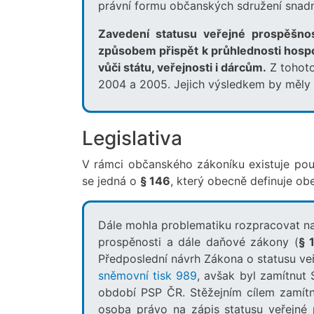
právní formu občanských sdružení snadno
Zavedení statusu veřejné prospěšno
způsobem přispět k průhlednosti hospo
vůči státu, veřejnosti i dárcům.
Z tohoto
2004 a 2005. Jejich výsledkem by měly 
Legislativa
V rámci občanského zákoníku existuje pouz
se jedná o
§ 146
, který obecně definuje o
Dále mohla problematiku rozpracovat nav
prospěnosti a dále daňové zákony (
§ 
Předposlední návrh Zákona o statusu ve
sněmovní tisk 989
, avšak byl zamítnut
období PSP ČR. Stěžejním cílem zamítn
osoba právo na zápis statusu veřejné 