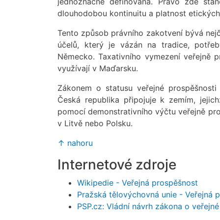
jednoznačně definována. Právo zde stano
dlouhodobou kontinuitu a platnost etických
Tento způsob právního zakotvení bývá nej
účelů, který je vázán na tradice, potře
Německo. Taxativního vymezení veřejně pr
využívají v Maďarsku.
Zákonem o statusu veřejné prospěšnosti
Česká republika připojuje k zemím, jejic
pomocí demonstrativního výčtu veřejně pro
v Litvě nebo Polsku.
↑ nahoru
Internetové zdroje
Wikipedie - Veřejná prospěšnost
Pražská tělovýchovná unie - Veřejná
PSP.cz: Vládní návrh zákona o veřejné