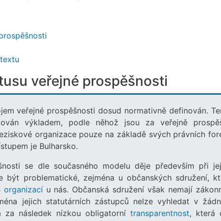
prospěšnosti
textu
tusu veřejné prospěšnosti
ojem veřejné prospěšnosti dosud normativně definován. Te
ován výkladem, podle něhož jsou za veřejně prospě
eziskové organizace pouze na základě svých právních for
ístupem je Bulharsko.
šnosti se dle současného modelu děje především při jej
že být problematické, zejména u občanských sdružení, kt
 organizací
u nás. Občanská sdružení však nemají zákon
éna jejich statutárních zástupců nelze vyhledat v žád
á za následek nízkou obligatorní
transparentnost
, která 