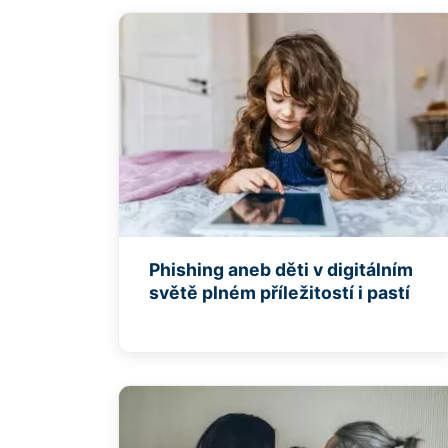
Phishing aneb děti v digitálním
světě plném příležitostí i pastí