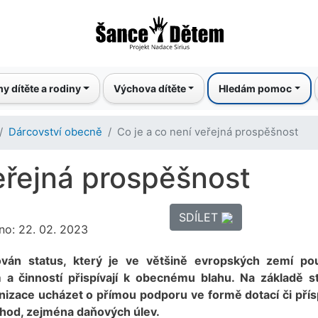
Přejít
k
hlavnímu
obsahu
y dítěte a rodiny
Výchova dítěte
Hledám pomoc
Dárcovství obecně
Co je a co není veřejná prospěšnost
veřejná prospěšnost
SDÍLET
no: 22. 02. 2023
ván status, který je ve většině evropských zemí po
 a činností přispívají k obecnému blahu. Na základě s
nizace ucházet o přímou podporu ve formě dotací či pří
ýhod, zejména daňových úlev.