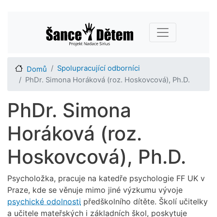
Přejít
Main navigation
k
hlavnímu
obsahu
Spolupracující odborníci
Domů
PhDr. Simona Horáková (roz. Hoskovcová), Ph.D.
PhDr. Simona
Horáková (roz.
Hoskovcová), Ph.D.
Psycholožka, pracuje na katedře psychologie FF UK v
Praze, kde se věnuje mimo jiné výzkumu vývoje
psychické odolnosti
předškolního dítěte. Školí učitelky
a učitele mateřských i základních škol, poskytuje