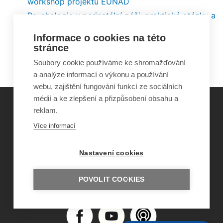
workshop projektu EUNAD
Psychologie v perinatální péči: praktické otázky a
náročné situace
Informace o cookies na této
Stav české rodiny, co ji chrání a ohrožuje:
stránce
závěrečná zpráva z výzkumu
Soubory cookie používáme ke shromažďování
a analýze informací o výkonu a používání
webu, zajištění fungování funkcí ze sociálních
médií a ke zlepšení a přizpůsobení obsahu a
reklam.
©
Obecně prospěšná společnost Sirius
, o.p.s.
Více informací
2011–2026
Šance Dětem
Nastavení cookies
ISSN 1805-8876
nazory@sancedetem.cz
Odběr novinek e-mailem
POVOLIT COOKIES
Informace o webu
Ochrana osobních údajů