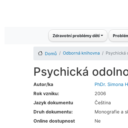
Main navigation
Zdravotní problémy dětí
Problém
Odborná knihovna
Psychická 
Domů
Psychická odolno
Autor/ka
PhDr. Simona H
Rok vzniku:
2006
Jazyk dokumentu
Čeština
Druh dokumentu:
Monografie a s
Online dostupnost
Ne