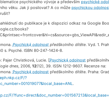
oblematice psychického vývoje a především
psychické odol
ního věku. Jak ji posilovat? A co může
psychickou odolnos
rušit?
ahlédnutí do publikace je k dispozici odkaz na Google Boo
oogle.cz/books?
IC&printsec=frontcover&hl=cs&source=gbs_ViewAPI&redir
imona.
Psychická odolnost
předškolního dítěte
. Vyd. 1. Prah
60 s. Psyché. ISBN 80-247-1424-8.
: Pajer Chvistková, Lucie. [
Psychická odolnost
předškolníh
ogie dnes
, 2006,
12
(12), 39. ISSN 1212-9607. Recenze na:
imona.
Psychická odolnost
předškolního dítěte. Praha: Grad
leph.nkp.cz/F/?
oc_number=001019077&local_base=ANL
.
.nkp.cz/F/?func=direct&doc_number=001567213&local_bas