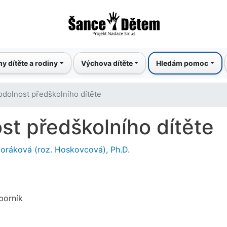
Přejít
k
hlavnímu
obsahu
y dítěte a rodiny
Výchova dítěte
Hledám pomoc
odolnost předškolního dítěte
st předškolního dítěte
oráková (roz. Hoskovcová), Ph.D.
borník