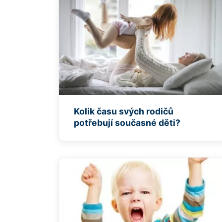
Kolik času svých rodičů
potřebují současné děti?