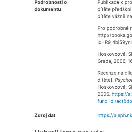
Podrobnosti o
Publikace k pr
dokumentu
dítěte předškol
dítěte vážně na
Pro podrobné n
http://books.g
id=R9_4bi59yn
Hoskovcová, S
Grada, 2006. 1
Recenze na dílo
dítěte].
Psychol
Hoskovcová, S
2006.
https://a
func=direct&d
Zdroj dat
https://aleph