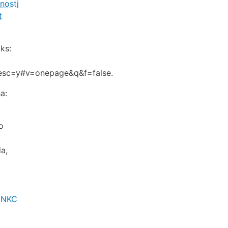
nosti
t
ks:
_esc=y#v=onepage&q&f=false.
a:
o
a,
e=NKC