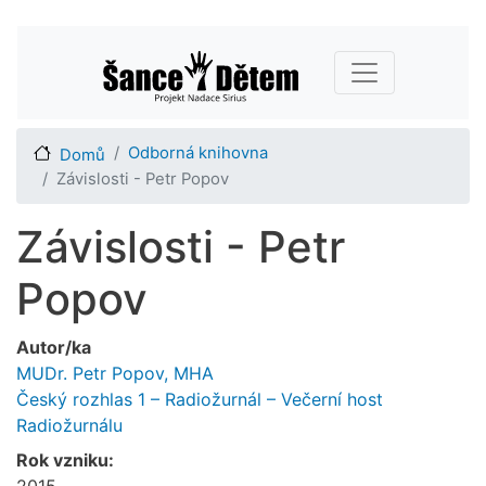
Přejít
Main navigation
k
hlavnímu
obsahu
Odborná knihovna
Domů
Závislosti - Petr Popov
Závislosti - Petr
Popov
Autor/ka
MUDr. Petr Popov, MHA
Český rozhlas 1 – Radiožurnál – Večerní host
Radiožurnálu
Rok vzniku:
2015