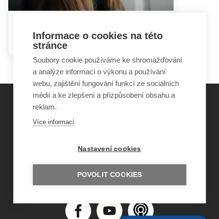
Jak se vyrovnat s postižením
Informace o cookies na této
dítěte
stránce
Soubory cookie používáme ke shromažďování
a analýze informací o výkonu a používání
webu, zajištění fungování funkcí ze sociálních
médií a ke zlepšení a přizpůsobení obsahu a
reklam.
©
Obecně prospěšná společnost Sirius
, o.p.s.
Více informací
2011–2026
Šance Dětem
Nastavení cookies
ISSN 1805-8876
nazory@sancedetem.cz
Odběr novinek e-mailem
POVOLIT COOKIES
Informace o webu
Ochrana osobních údajů