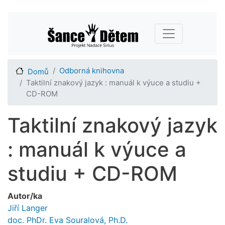
Přejít
Main navigation
k
hlavnímu
obsahu
Odborná knihovna
Domů
Taktilní znakový jazyk : manuál k výuce a studiu +
CD-ROM
Taktilní znakový jazyk
: manuál k výuce a
studiu + CD-ROM
Autor/ka
Jiří Langer
doc. PhDr. Eva Souralová, Ph.D.