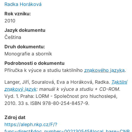
Radka Horáková
Rok vzniku:
2010
Jazyk dokumentu
Čeština
Druh dokumentu:
Monografie a sborník
Podrobnosti o dokumentu
Příručka k výuce a studiu taktilního
znakového jazyka
.
Langer, Jiří, Souralová, Eva a Horáková, Radka.
Taktilní
znakový jazyk
: manuál k výuce a studiu + CD-ROM
.
Vyd. 1. Praha: LORM - Společnost pro hluchoslepé,
2010. 33 s. ISBN 978-80-254-8457-9.
Zdroj dat
https://aleph.nkp.cz/F/?
func=direct&doc_number=002130545&local_base=CNB