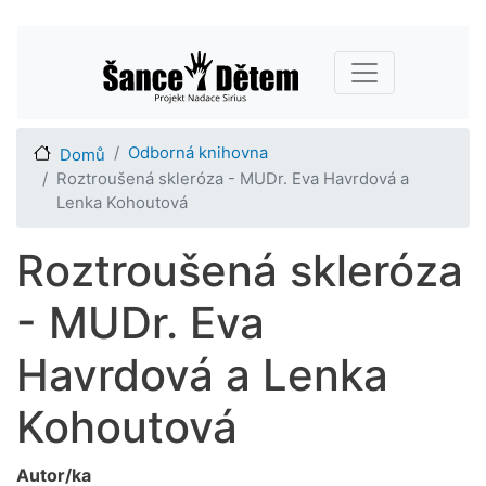
Přejít
Main navigation
k
hlavnímu
obsahu
Odborná knihovna
Domů
Roztroušená skleróza - MUDr. Eva Havrdová a
Lenka Kohoutová
Roztroušená skleróza
- MUDr. Eva
Havrdová a Lenka
Kohoutová
Autor/ka