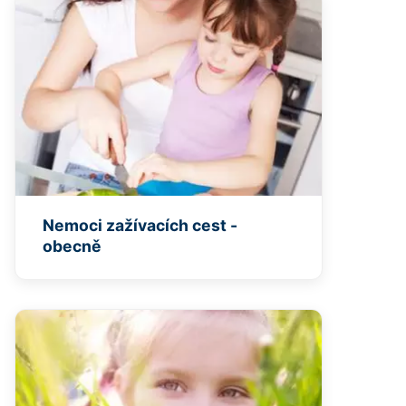
Nemoci zažívacích cest -
obecně