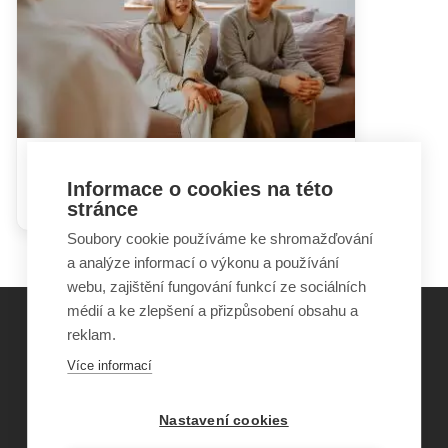
Hlavní spot komunikační
Informace o cookies na této
kampaně chodicilide.cz
stránce
Soubory cookie používáme ke shromažďování
a analýze informací o výkonu a používání
webu, zajištění fungování funkcí ze sociálních
médií a ke zlepšení a přizpůsobení obsahu a
reklam.
©
Obecně prospěšná společnost Sirius
, o.p.s.
Více informací
2011–2026
Šance Dětem
Nastavení cookies
ISSN 1805-8876
nazory@sancedetem.cz