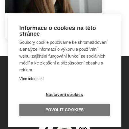
Jak se vyrovnat s postižením
Informace o cookies na této
dítěte
stránce
Soubory cookie používáme ke shromažďování
a analýze informací o výkonu a používání
webu, zajištění fungování funkcí ze sociálních
médií a ke zlepšení a přizpůsobení obsahu a
reklam.
©
Obecně prospěšná společnost Sirius
, o.p.s.
Více informací
2011–2026
Šance Dětem
Nastavení cookies
ISSN 1805-8876
nazory@sancedetem.cz
Odběr novinek e-mailem
POVOLIT COOKIES
Informace o webu
Ochrana osobních údajů