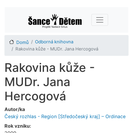
Přejít
Main navigation
k
hlavnímu
obsahu
Odborná knihovna
Domů
Rakovina kůže - MUDr. Jana Hercogová
Rakovina kůže -
MUDr. Jana
Hercogová
Autor/ka
Český rozhlas - Region [Středočeský kraj] – Ordinace
Rok vzniku:
2009