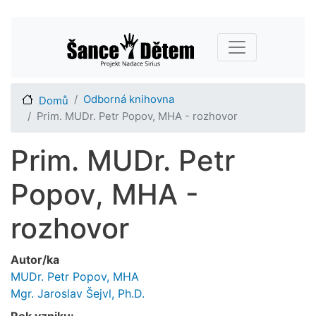
Přejít
Main navigation
k
hlavnímu
obsahu
Odborná knihovna
Domů
Prim. MUDr. Petr Popov, MHA - rozhovor
Prim. MUDr. Petr
Popov, MHA -
rozhovor
Autor/ka
MUDr. Petr Popov, MHA
Mgr. Jaroslav Šejvl, Ph.D.
Rok vzniku: