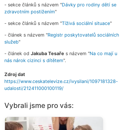
- sekce článků s názvem "
Dávky pro rodiny dětí se
zdravotním postižením
"
- sekce článků s názvem "
Tíživá sociální situace
"
- článek s názvem "
Registr poskytovatelů sociálních
služeb
"
- článek od
Jakuba Tesaře
s názvem "
Na co mají u
nás nárok cizinci s dítětem
".
Zdroj dat
https://www.ceskatelevize.cz/ivysilani/1097181328-
udalosti/212411000100119/
Vybrali jsme pro vás: