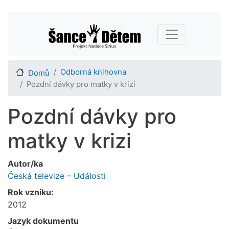
Přejít
Main navigation
k
hlavnímu
obsahu
Odborná knihovna
Domů
Pozdní dávky pro matky v krizi
Pozdní dávky pro
matky v krizi
Autor/ka
Česká televize – Události
Rok vzniku:
2012
Jazyk dokumentu