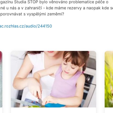
gazínu Studia STOP bylo věnováno problematice péče o
é u nás a v zahraničí - kde máme rezervy a naopak kde s
porovnávat s vyspělými zeměmi?
vac.rozhlas.cz/audio/244150