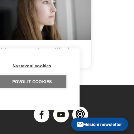
Jak se vyrovnat s postižením
dítěte
Nastavení cookies
POVOLIT COOKIES
Měsíční newsletter