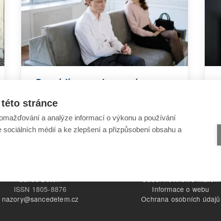
Rozvádíme se. Je pro nás
střídavá výchova ideální řešení?
této stránce
omažďování a analýze informací o výkonu a používání
e sociálních médií a ke zlepšení a přizpůsobení obsahu a
Šance Dětem
Odběr novinek e-mailem
ISSN 1805-8876
Informace o webu
nazory@sancedetem.cz
Ochrana osobních údajů