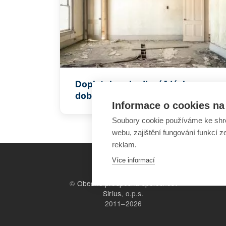
Doplatek na bydlení [dávka v
doběhu]
Informace o cookies na 
Soubory cookie používáme ke shr
webu, zajištění fungování funkcí z
reklam.
Více informací
©
Obecně prospěšná společnost
Sirius
, o.p.s.
2011–2026