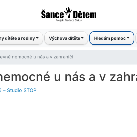
Přejít
k
hlavnímu
obsahu
y dítěte a rodiny
Výchova dítěte
Hledám pomoc
evně nemocné u nás a v zahraničí
emocné u nás a v zahr
6 – Studio STOP