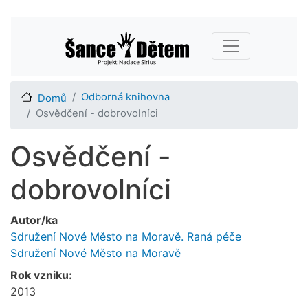
Přejít
Main navigation
k
hlavnímu
obsahu
Odborná knihovna
Domů
Osvědčení - dobrovolníci
Osvědčení -
dobrovolníci
Autor/ka
Sdružení Nové Město na Moravě. Raná péče
Sdružení Nové Město na Moravě
Rok vzniku:
2013