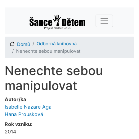
Přejít
Main navigation
k
hlavnímu
obsahu
Odborná knihovna
Domů
Nenechte sebou manipulovat
Nenechte sebou
manipulovat
Autor/ka
Isabelle Nazare Aga
Hana Prousková
Rok vzniku:
2014