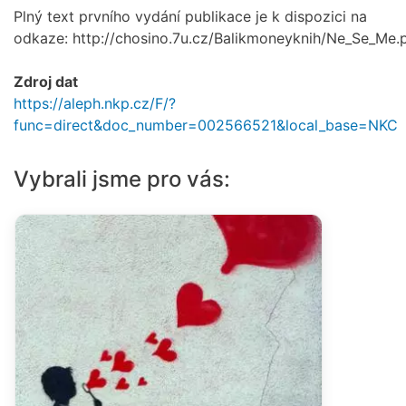
Plný text prvního vydání publikace je k dispozici na
odkaze: http://chosino.7u.cz/Balikmoneyknih/Ne_Se_Me.p
Zdroj dat
https://aleph.nkp.cz/F/?
func=direct&doc_number=002566521&local_base=NKC
Vybrali jsme pro vás: