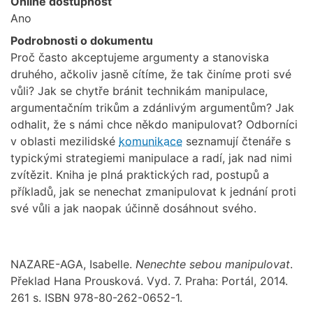
Online dostupnost
Ano
Podrobnosti o dokumentu
Proč často akceptujeme argumenty a stanoviska
druhého, ačkoliv jasně cítíme, že tak činíme proti své
vůli? Jak se chytře bránit technikám manipulace,
argumentačním trikům a zdánlivým argumentům? Jak
odhalit, že s námi chce někdo manipulovat? Odborníci
v oblasti mezilidské
komunikace
seznamují čtenáře s
typickými strategiemi manipulace a radí, jak nad nimi
zvítězit. Kniha je plná praktických rad, postupů a
příkladů, jak se nenechat zmanipulovat k jednání proti
své vůli a jak naopak účinně dosáhnout svého.
NAZARE-AGA, Isabelle.
Nenechte sebou manipulovat
.
Překlad Hana Prousková. Vyd. 7. Praha: Portál, 2014.
261 s. ISBN 978-80-262-0652-1.