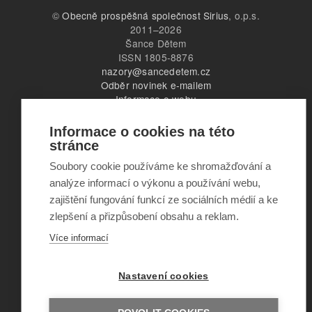
©
Obecně prospěšná společnost Sirius
, o.p.s.
2011–2026
Šance Dětem
ISSN 1805-8876
nazory@sancedetem.cz
Odběr novinek e-mailem
Informace o webu
Ochrana osobních údajů
Informace o cookies na této
stránce
Soubory cookie používáme ke shromažďování a
analýze informací o výkonu a používání webu,
zajištění fungování funkcí ze sociálních médií a ke
zlepšení a přizpůsobení obsahu a reklam.
Více informací
Nastavení cookies