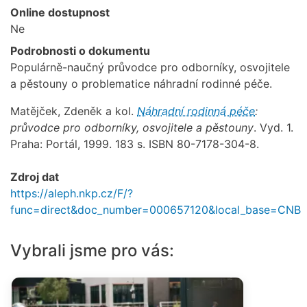
Online dostupnost
Ne
Podrobnosti o dokumentu
Populárně-naučný průvodce pro odborníky, osvojitele
a pěstouny o problematice náhradní rodinné péče.
Matějček, Zdeněk a kol.
Náhradní rodinná péče
:
průvodce pro odborníky, osvojitele a pěstouny
. Vyd. 1.
Praha: Portál, 1999. 183 s. ISBN 80-7178-304-8.
Zdroj dat
https://aleph.nkp.cz/F/?
func=direct&doc_number=000657120&local_base=CNB
Vybrali jsme pro vás: