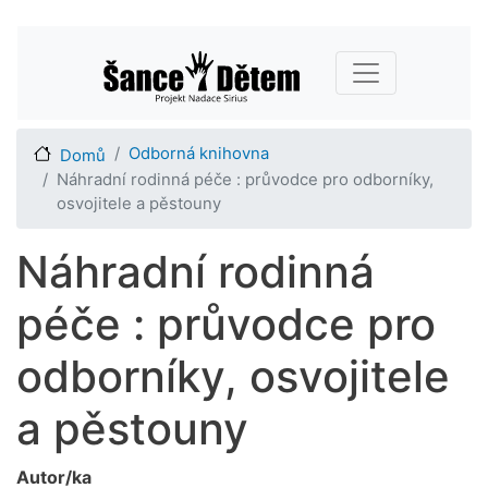
Přejít
Main navigation
k
hlavnímu
obsahu
Odborná knihovna
Domů
Náhradní rodinná péče : průvodce pro odborníky,
osvojitele a pěstouny
Náhradní rodinná
péče : průvodce pro
odborníky, osvojitele
a pěstouny
Autor/ka