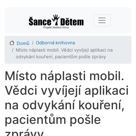
Přejít
Main navigation
k
hlavnímu
obsahu
Odborná knihovna
Domů
Místo náplasti mobil. Vědci vyvíjejí aplikaci na
odvykání kouření, pacientům pošle zprávy
Místo náplasti mobil.
Vědci vyvíjejí aplikaci
na odvykání kouření,
pacientům pošle
zprávy