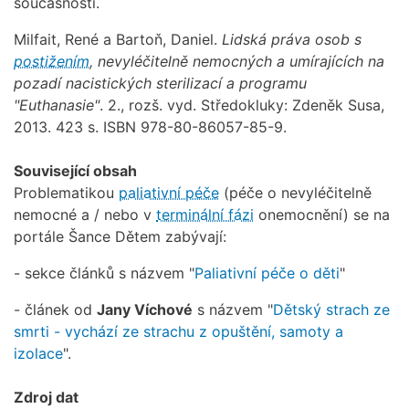
současnosti.
Milfait, René a Bartoň, Daniel.
Lidská práva osob s
postižením
, nevyléčitelně nemocných a umírajících na
pozadí nacistických sterilizací a programu
"Euthanasie"
. 2., rozš. vyd. Středokluky: Zdeněk Susa,
2013. 423 s. ISBN 978-80-86057-85-9.
Související obsah
Problematikou
paliativní péče
(péče o nevyléčitelně
nemocné a / nebo v
terminální fázi
onemocnění) se na
portále Šance Dětem zabývají:
- sekce článků s názvem "
Paliativní péče o děti
"
- článek od
Jany Víchové
s názvem "
Dětský strach ze
smrti - vychází ze strachu z opuštění, samoty a
izolace
".
Zdroj dat