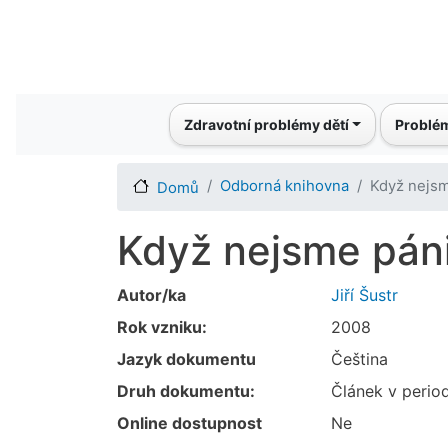
Main navigation
Zdravotní problémy dětí
Problém
Odborná knihovna
Když nejsm
Domů
Když nejsme páni
Autor/ka
Jiří Šustr
Rok vzniku:
2008
Jazyk dokumentu
Čeština
Druh dokumentu:
Článek v perio
Online dostupnost
Ne