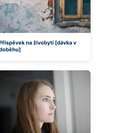
Příspěvek na živobytí [dávka v
doběhu]