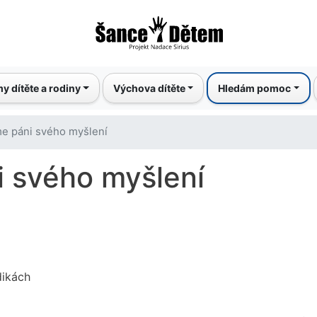
Přejít
k
hlavnímu
obsahu
y dítěte a rodiny
Výchova dítěte
Hledám pomoc
e páni svého myšlení
 svého myšlení
dikách