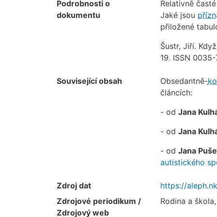
Podrobnosti o
Relativně čast
dokumentu
Jaké jsou
příz
přiložené tabul
Šustr, Jiří. Kd
19. ISSN 0035-
Související obsah
Obsedantně-
ko
článcích:
- od
Jana Kulh
- od
Jana Kulh
- od
Jana Puše
autistického sp
Zdroj dat
https://aleph.
Zdrojové periodikum /
Rodina a škola,
Zdrojový web