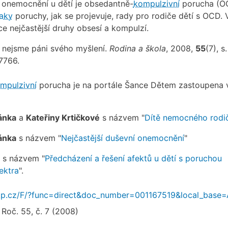
é onemocnění u dětí je obsedantně-
kompulzivní
porucha (O
naky
poruchy, jak se projevuje, rady pro rodiče dětí s OCD. 
ce nejčastější druhy obsesí a kompulzí.
yž nejsme páni svého myšlení.
Rodina a škola
, 2008,
55
(7), s
7766.
mpulzivní
porucha je na portále Šance Dětem zastoupena 
ánka
a
Kateřiny Krtičkové
s názvem "
Dítě nemocného rodi
ánka
s názvem "
Nejčastější duševní onemocnění
"
s názvem "
Předcházení a řešení afektů u dětí s poruchou
ektra
".
nkp.cz/F/?func=direct&doc_number=001167519&local_base
 Roč. 55, č. 7 (2008)