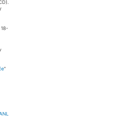
CD).
V
. 18-
v
če
"
=ANL