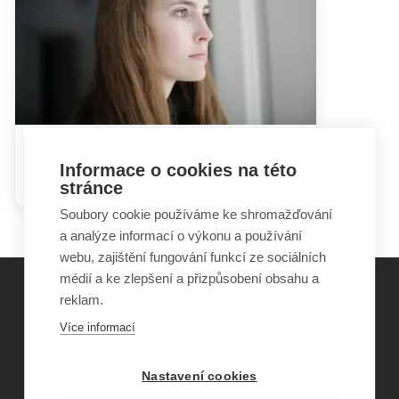
Jak se vyrovnat s postižením
Informace o cookies na této
dítěte
stránce
Soubory cookie používáme ke shromažďování
a analýze informací o výkonu a používání
webu, zajištění fungování funkcí ze sociálních
médií a ke zlepšení a přizpůsobení obsahu a
reklam.
©
Obecně prospěšná společnost Sirius
, o.p.s.
Více informací
2011–2026
Šance Dětem
Nastavení cookies
ISSN 1805-8876