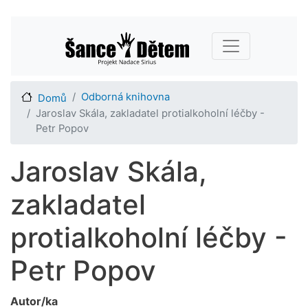
Přejít
Main navigation
k
hlavnímu
obsahu
Odborná knihovna
Domů
Jaroslav Skála, zakladatel protialkoholní léčby -
Petr Popov
Jaroslav Skála,
zakladatel
protialkoholní léčby -
Petr Popov
Autor/ka