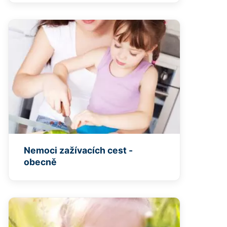
Nemoci zažívacích cest -
obecně