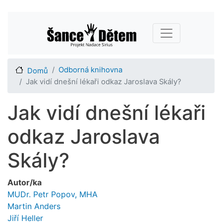
Přejít
Main navigation
k
hlavnímu
obsahu
Odborná knihovna
Domů
Jak vidí dnešní lékaři odkaz Jaroslava Skály?
Jak vidí dnešní lékaři
odkaz Jaroslava
Skály?
Autor/ka
MUDr. Petr Popov, MHA
Martin Anders
Jiří Heller