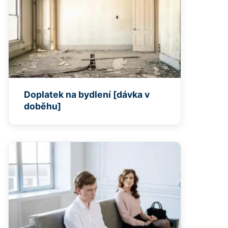
Doplatek na bydlení [dávka v
doběhu]