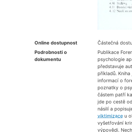
Online dostupnost
Částečná dost
Podrobnosti o
Publikace Fore
dokumentu
psychologie apl
představuje aut
příkladů. Knih
informací o fore
poznatky o psyc
částem patří k
jde po cestě od
násilí a popisu
viktimizace
u o
vyšetřování kri
výpovědi. Nechy