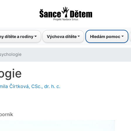
Přejít
k
hlavnímu
obsahu
y dítěte a rodiny
Výchova dítěte
Hledám pomoc
sychologie
ogie
ila Čírtková, CSc., dr. h. c.
borník