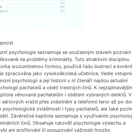
upnost
nzní psychologie seznamuje se současným stavem poznání
ikované na problémy kriminality. Tuto atraktivní disciplínu
orka srozumitelnou formou, používá řadu ilustrací a konkr
a je zpracována jako vysokoškolská učebnice. Vedle vstupní
nzní psychologii a její historii v ní čtenáři najdou aktuální
hologii pachatelů a obětí trestných činů. K nejzajímavější
apitola věnovaná pachatelům i obětem vybraných deliktů. V
 sériových vražd přes znásilnění a telefonní teror až po d
je psychologické zvláštnosti i typy pachatelů, ale také poc
bětí. Závěrečná kapitola seznamuje s využíváním psycholog
minálních činů. Obsahuje rukověť psychologie výslechu a
bí ani profilování či posuzování vážnosti hrozby.