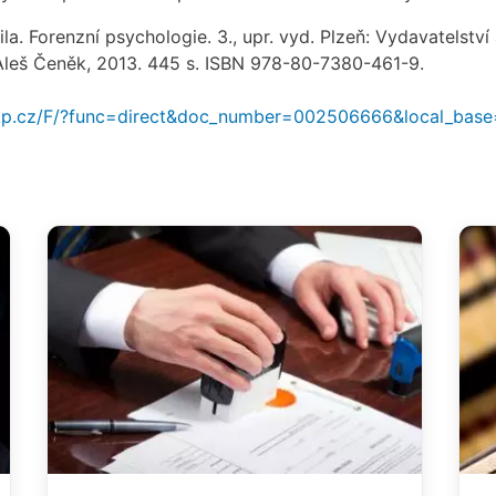
la. Forenzní psychologie. 3., upr. vyd. Plzeň: Vydavatelství
 Aleš Čeněk, 2013. 445 s. ISBN 978-80-7380-461-9.
.nkp.cz/F/?func=direct&doc_number=002506666&local_bas