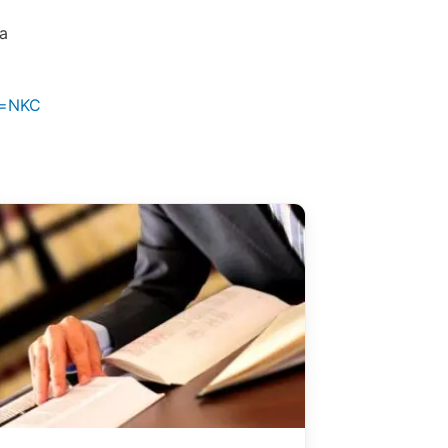
 a
e=NKC