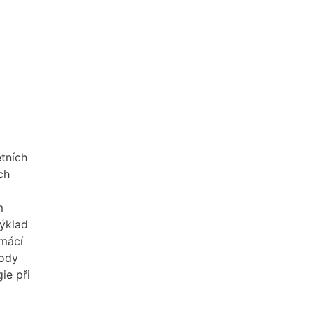
étních
ch
m
ýklad
omácí
hody
ie při