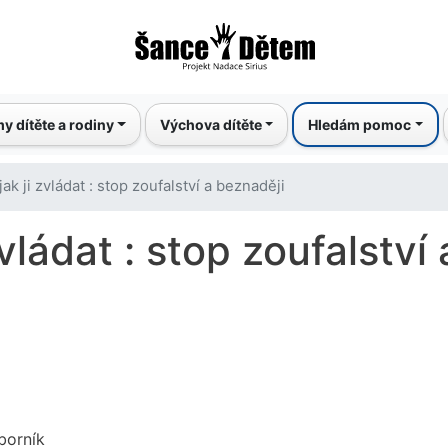
Přejít
k
hlavnímu
obsahu
y dítěte a rodiny
Výchova dítěte
Hledám pomoc
ak ji zvládat : stop zoufalství a beznaději
vládat : stop zoufalství
borník