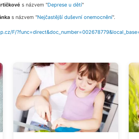
Krtičkové
s názvem "
Deprese u dětí
"
ánka
s názvem "
Nejčastější duševní onemocnění
".
.nkp.cz/F/?func=direct&doc_number=002678779&local_bas