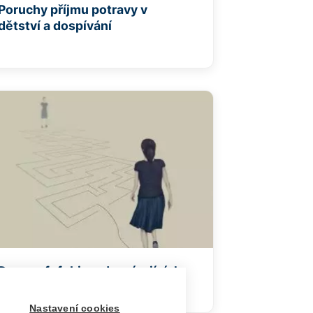
Poruchy příjmu potravy v
dětství a dospívání
Dysmorfofobie u dospívajících
Nastavení cookies