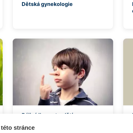
Dětská gynekologie
Bájivá lhavost u dětí
této stránce