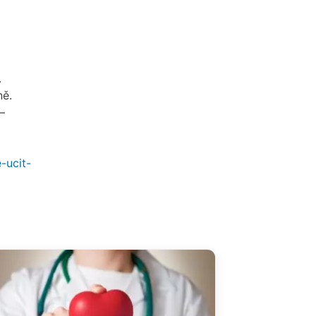
.
ně.
–
-ucit-