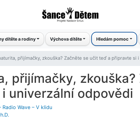
Přejít
k
hlavnímu
obsahu
y dítěte a rodiny
Výchova dítěte
Hledám pomoc
turita, přijímačky, zkouška? Začněte se učit teď a připravte si 
a, přijímačky, zkouška?
i i univerzální odpovědi
– Radio Wave – V klidu
h.D.