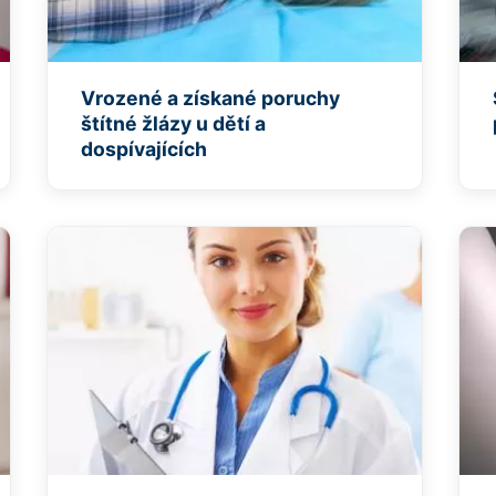
Vrozené a získané poruchy
štítné žlázy u dětí a
dospívajících