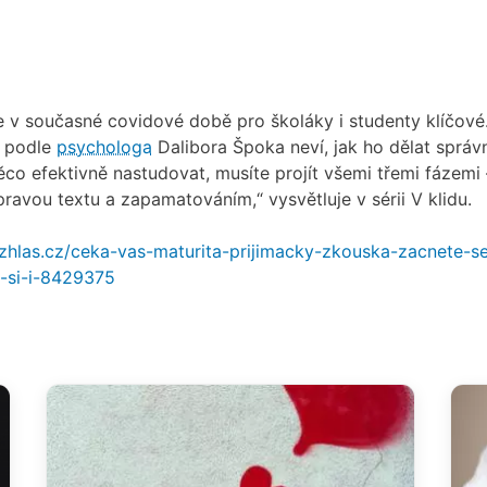
 v současné covidové době pro školáky i studenty klíčové
e podle
psychologa
Dalibora Špoka neví, jak ho dělat správ
co efektivně nastudovat, musíte projít všemi třemi fázemi 
avou textu a zapamatováním,“ vysvětluje v sérii V klidu.
ozhlas.cz/ceka-vas-maturita-prijimacky-zkouska-zacnete-se
e-si-i-8429375