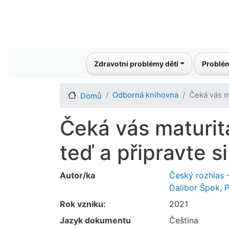
Main navigation
Zdravotní problémy dětí
Problém
Odborná knihovna
Čeká vás ma
Domů
Čeká vás maturit
teď a připravte s
Autor/ka
Český rozhlas 
Dalibor Špok, P
Rok vzniku:
2021
Jazyk dokumentu
Čeština