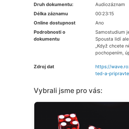
Druh dokumentu:
Audiozáznam
Délka záznamu
00:23:15
Online dostupnost
Ano
Podrobnosti o
Samostudium je
dokumentu
Spousta lidí al
„Když chcete ně
pochopením, úpr
Zdroj dat
https://wave.r
ted-a-pripravt
Vybrali jsme pro vás: