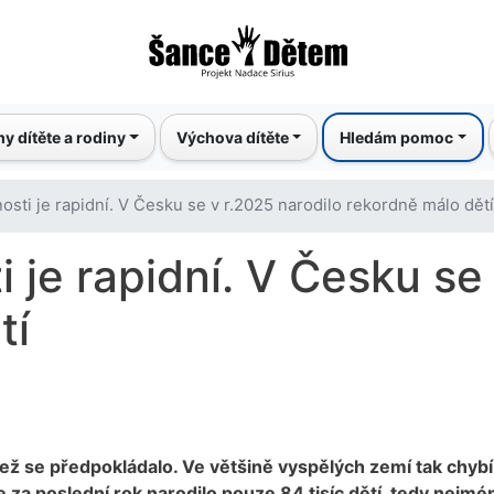
Přejít
k
hlavnímu
obsahu
y dítěte a rodiny
Výchova dítěte
Hledám pomoc
osti je rapidní. V Česku se v r.2025 narodilo rekordně málo dětí
 je rapidní. V Česku se
tí
než se předpokládalo. Ve většině vyspělých zemí tak chybí
 za poslední rok narodilo pouze 84 tisíc dětí, tedy nejmé