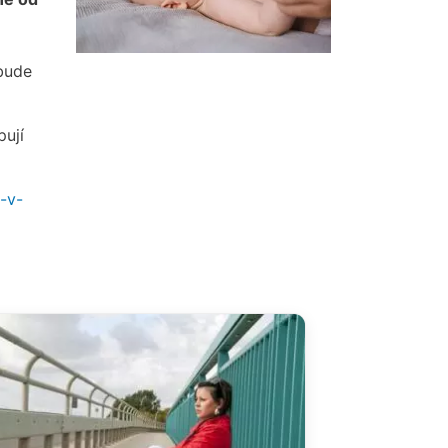
bude
pují
-v-