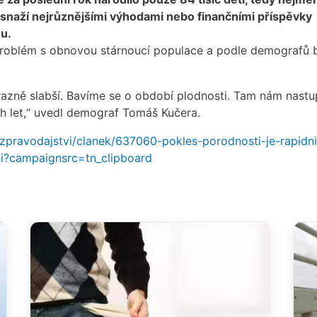
k snaží nejrůznějšími výhodami nebo finančními příspěvky
nu.
 problém s obnovou stárnoucí populace a podle demografů 
razně slabší. Bavíme se o období plodnosti. Tam nám nastu
h let,“ uvedl demograf Tomáš Kučera.
z/zpravodajstvi/clanek/637060-pokles-porodnosti-je-rapidni
ti?campaignsrc=tn_clipboard