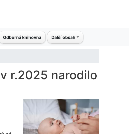
Odborná knihovna
Další obsah
 v r.2025 narodilo
ně od