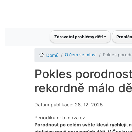
Main navigation
Zdravotní problémy dětí
Problém
O čem se mluví
Pokles porodn
Domů
Pokles porodnosti
rekordně málo dě
Datum publikace: 28. 12. 2025
Periodikum:
tn.nova.cz
Porodnost po celém světe klesá rychleji, 
statisíce nově narozených dětí. V Česku se