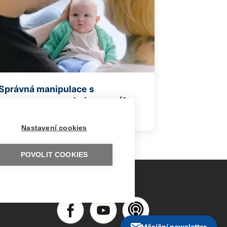
Správná manipulace s
novorozencem a kojencem (1.
část)
Nastavení cookies
POVOLIT COOKIES
Měsíční newsletter