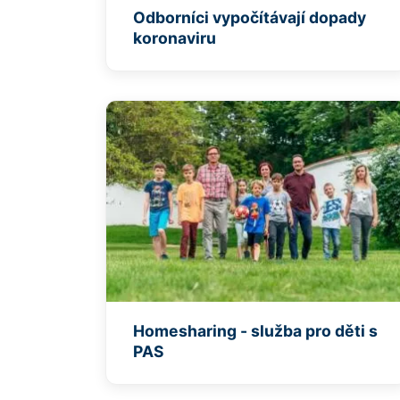
Odborníci vypočítávají dopady
koronaviru
Homesharing - služba pro děti s
PAS