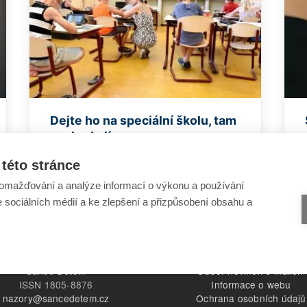
Dejte ho na speciální školu, tam
mu bude líp ...
této stránce
omažďování a analýze informací o výkonu a používání
e sociálních médií a ke zlepšení a přizpůsobení obsahu a
Šance Dětem
Odběr novinek e-mailem
ISSN 1805-8876
Informace o webu
nazory@sancedetem.cz
Ochrana osobních údajů