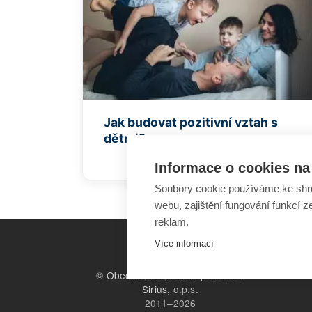
Jak budovat pozitivní vztah s
dětmi?
Informace o cookies na 
Soubory cookie používáme ke shr
webu, zajištění fungování funkcí z
reklam.
Více informací
©
Obecně prospěšná společnost
Sirius
, o.p.s.
2011–2026