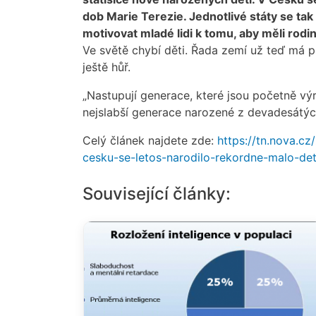
dob Marie Terezie. Jednotlivé státy se ta
motivovat mladé lidi k tomu, aby měli rodi
Ve světě chybí děti. Řada zemí už teď má
ještě hůř.
„Nastupují generace, které jsou početně vý
nejslabší generace narozené z devadesátýc
Celý článek najdete zde:
https://tn.nova.c
cesku-se-letos-narodilo-rekordne-malo-de
Související články: