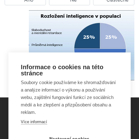
Informace o cookies na této
stránce
Soubory cookie používáme ke shromažďování
a analýze informací o výkonu a používání
webu, zajištění fungování funkcí ze sociálních
médií a ke zlepšení a přizpůsobení obsahu a
reklam.
©
Obecně prospěšná společnost Sirius
, o.p.s.
Více informací
2011–2026
Šance Dětem
Nastavení cookies