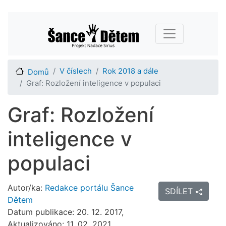
Přejít
Main navigation
k
hlavnímu
obsahu
V číslech
Rok 2018 a dále
Domů
Graf: Rozložení inteligence v populaci
Graf: Rozložení
inteligence v
populaci
Autor/ka:
Redakce portálu Šance
SDÍLET
Dětem
Datum publikace: 20. 12. 2017,
Aktualizováno: 11. 02. 2021