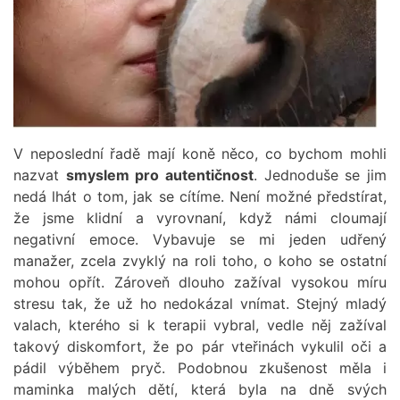
V neposlední řadě mají koně něco, co bychom mohli
nazvat
smyslem pro autentičnost
. Jednoduše se jim
nedá lhát o tom, jak se cítíme. Není možné předstírat,
že jsme klidní a vyrovnaní, když námi cloumají
negativní emoce. Vybavuje se mi jeden udřený
manažer, zcela zvyklý na roli toho, o koho se ostatní
mohou opřít. Zároveň dlouho zažíval vysokou míru
stresu tak, že už ho nedokázal vnímat. Stejný mladý
valach, kterého si k terapii vybral, vedle něj zažíval
takový diskomfort, že po pár vteřinách vykulil oči a
pádil výběhem pryč. Podobnou zkušenost měla i
maminka malých dětí, která byla na dně svých