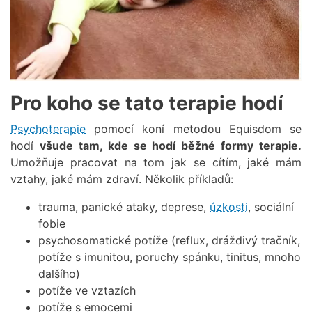
Pro koho se tato terapie hodí
Psychoterapie
pomocí koní metodou Equisdom se
hodí
všude tam, kde se hodí běžné formy terapie.
Umožňuje pracovat na tom jak se cítím, jaké mám
vztahy, jaké mám zdraví. Několik příkladů:
trauma, panické ataky, deprese,
úzkosti
, sociální
fobie
psychosomatické potíže (reflux, dráždivý tračník,
potíže s imunitou, poruchy spánku, tinitus, mnoho
dalšího)
potíže ve vztazích
potíže s emocemi