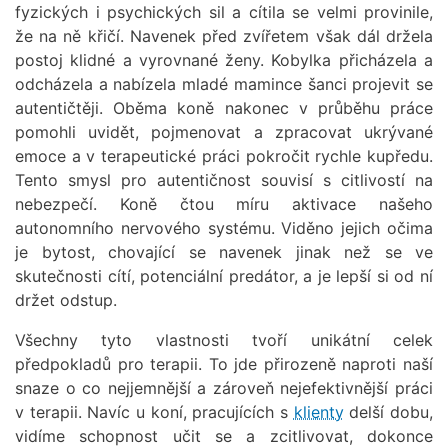
fyzických i psychických sil a cítila se velmi provinile,
že na ně křičí. Navenek před zvířetem však dál držela
postoj klidné a vyrovnané ženy. Kobylka přicházela a
odcházela a nabízela mladé mamince šanci projevit se
autentičtěji. Oběma koně nakonec v průběhu práce
pomohli uvidět, pojmenovat a zpracovat ukrývané
emoce a v terapeutické práci pokročit rychle kupředu.
Tento smysl pro autentičnost souvisí s citlivostí na
nebezpečí. Koně čtou míru aktivace našeho
autonomního nervového systému. Viděno jejich očima
je bytost, chovající se navenek jinak než se ve
skutečnosti cítí, potenciální predátor, a je lepší si od ní
držet odstup.
Všechny tyto vlastnosti tvoří unikátní celek
předpokladů pro terapii. To jde přirozeně naproti naší
snaze o co nejjemnější a zároveň nejefektivnější práci
v terapii. Navíc u koní, pracujících s
klienty
delší dobu,
vidíme schopnost učit se a zcitlivovat, dokonce