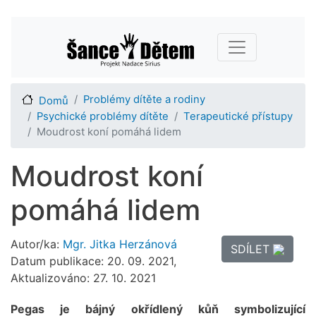
Přejít
Main navigation
k
hlavnímu
obsahu
Problémy dítěte a rodiny
Domů
Psychické problémy dítěte
Terapeutické přístupy
Moudrost koní pomáhá lidem
Moudrost koní
pomáhá lidem
Autor/ka:
Mgr. Jitka Herzánová
SDÍLET
Datum publikace: 20. 09. 2021,
Aktualizováno: 27. 10. 2021
Pegas je bájný okřídlený kůň symbolizující