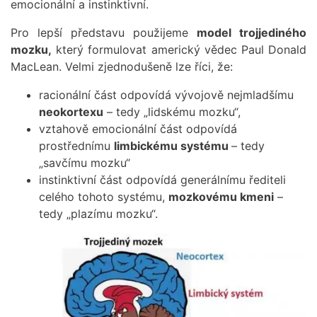
emocionální a instinktivní.
Pro lepší představu použijeme
model trojjediného
mozku,
který formulovat americký vědec Paul Donald
MacLean. Velmi zjednodušeně lze říci, že:
racionální část odpovídá vývojově nejmladšímu
neokortexu
– tedy „lidskému mozku“,
vztahově emocionální část odpovídá
prostřednímu
limbickému systému
– tedy
„savčímu mozku“
instinktivní část odpovídá generálnímu řediteli
celého tohoto systému,
mozkovému kmeni
–
tedy „plazímu mozku“.
Obrázek