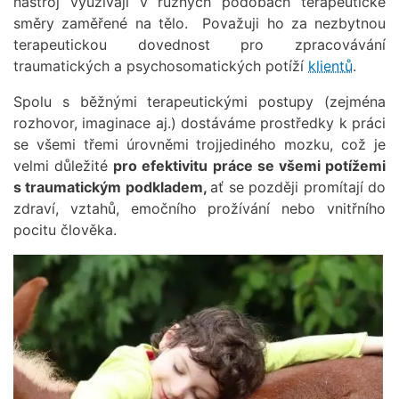
nástroj využívají v různých podobách terapeutické
směry zaměřené na tělo. Považuji ho za nezbytnou
terapeutickou dovednost pro zpracovávání
traumatických a psychosomatických potíží
klientů
.
Spolu s běžnými terapeutickými postupy (zejména
rozhovor, imaginace aj.) dostáváme prostředky k práci
se všemi třemi úrovněmi trojjediného mozku, což je
velmi důležité
pro efektivitu práce se všemi potížemi
s traumatickým podkladem,
ať se později promítají do
zdraví, vztahů, emočního prožívání nebo vnitřního
pocitu člověka.
Obrázek