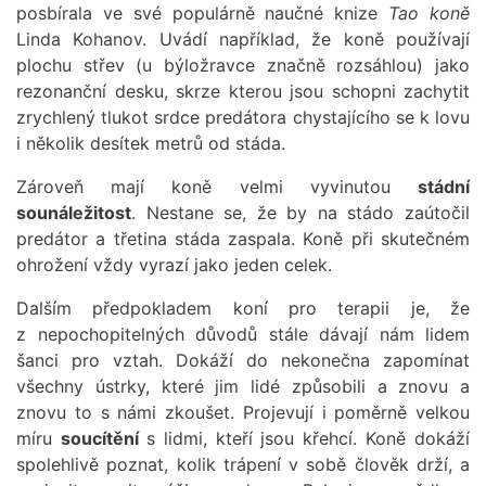
posbírala ve své populárně naučné knize
Tao koně
Linda Kohanov. Uvádí například, že koně používají
plochu střev (u býložravce značně rozsáhlou) jako
rezonanční desku, skrze kterou jsou schopni zachytit
zrychlený tlukot srdce predátora chystajícího se k lovu
i několik desítek metrů od stáda.
Zároveň mají koně velmi vyvinutou
stádní
sounáležitost
. Nestane se, že by na stádo zaútočil
predátor a třetina stáda zaspala. Koně při skutečném
ohrožení vždy vyrazí jako jeden celek.
Dalším předpokladem koní pro terapii je, že
z nepochopitelných důvodů stále dávají nám lidem
šanci pro vztah. Dokáží do nekonečna zapomínat
všechny ústrky, které jim lidé způsobili a znovu a
znovu to s námi zkoušet. Projevují i poměrně velkou
míru
soucítění
s lidmi, kteří jsou křehcí. Koně dokáží
spolehlivě poznat, kolik trápení v sobě člověk drží, a