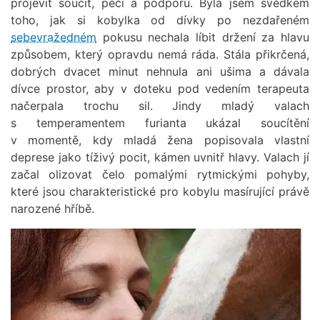
projevit soucit, péči a podporu. Byla jsem svědkem
toho, jak si kobylka od dívky po nezdařeném
sebevražedném
pokusu nechala líbit držení za hlavu
způsobem, který opravdu nemá ráda. Stála přikrčená,
dobrých dvacet minut nehnula ani ušima a dávala
dívce prostor, aby v doteku pod vedením terapeuta
načerpala trochu sil. Jindy mladý valach
s temperamentem furianta ukázal soucítění
v momentě, kdy mladá žena popisovala vlastní
deprese jako tíživý pocit, kámen uvnitř hlavy. Valach jí
začal olizovat čelo pomalými rytmickými pohyby,
které jsou charakteristické pro kobylu masírující právě
narozené hříbě.
Obrázek