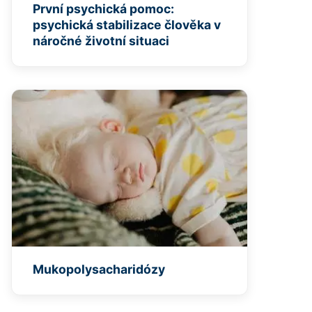
První psychická pomoc:
psychická stabilizace člověka v
náročné životní situaci
Mukopolysacharidózy