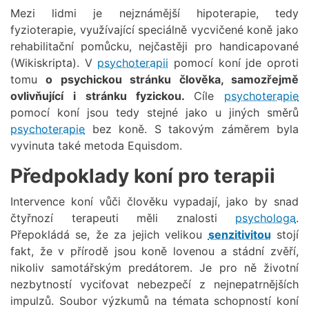
Mezi lidmi je nejznámější hipoterapie, tedy
fyzioterapie, využívající speciálně vycvičené koně jako
rehabilitační pomůcku, nejčastěji pro handicapované
(Wikiskripta). V
psychoterapii
pomocí koní jde oproti
tomu
o psychickou stránku člověka, samozřejmě
ovlivňující i stránku fyzickou.
Cíle
psychoterapie
pomocí koní jsou tedy stejné jako u jiných směrů
psychoterapie
bez koně. S takovým záměrem byla
vyvinuta také metoda Equisdom.
Předpoklady koní pro terapii
Intervence koní vůči člověku vypadají, jako by snad
čtyřnozí terapeuti měli znalosti
psychologa
.
Přepokládá se, že za jejich velikou
senzitivitou
stojí
fakt, že v přírodě jsou koně lovenou a stádní zvěří,
nikoliv samotářským predátorem. Je pro ně životní
nezbytností vyciťovat nebezpečí z nejnepatrnějších
impulzů. Soubor výzkumů na témata schopností koní