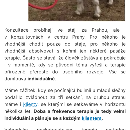
Konzultace probíhají ve stáji za Prahou, ale i
v konzultovnách v centru Prahy. Pro někoho je
vhodnější chodit pouze do stáje, pro někoho je
vhodnější absolvovat s koňmi jen některé pasáže
terapie. Často se stává, že člověk zůstává a pokračuje
i v momentě, kdy se původní téma vyřeší a terapie
přirozeně přeroste do osobního rozvoje. Vše se
domlouvá
individuálně
.
Máme zážitek, kdy se počínající bulimii u mladé slečny
podařilo zvládnout za tři setkání, na druhou stranu
máme i
klienty
, se kterými se setkáváme v horizontu
několika let.
Doba a frekvence terapie je tedy velmi
individuální a plánuje se s každým
klientem
.
Výhradním poskytovatelem terapie metodou