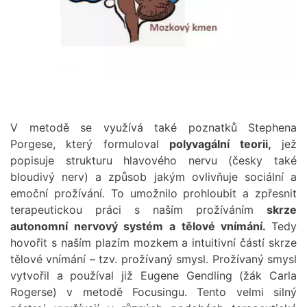
V metodě se využívá také poznatků Stephena
Porgese, který formuloval
polyvagální teorii,
jež
popisuje strukturu hlavového nervu (česky také
bloudivý
nerv) a způsob jakým ovlivňuje sociální a
emoční prožívání.
To umožnilo prohloubit a zpřesnit
terapeutickou práci s naším prožíváním
skrze
autonomní nervový systém a tělové vnímání.
Tedy
hovořit s naším plazím mozkem a intuitivní částí skrze
tělové vnímání – tzv. prožívaný smysl. Prožívaný smysl
vytvořil a používal již Eugene Gendling (žák Carla
Rogerse) v metodě Focusingu. Tento velmi silný