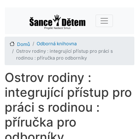
Přejít
Main navigation
k
hlavnímu
obsahu
Odborná knihovna
Domů
Ostrov rodiny : integrující přístup pro práci s
rodinou : příručka pro odborníky
Ostrov rodiny :
integrující přístup pro
práci s rodinou :
příručka pro
odborníky