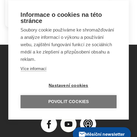
Vztek, lhaní a neposlušnost –
Informace o cookies na této
jak si s nimi poradit?
stránce
Soubory cookie používáme ke shromažďování
a analýze informací o výkonu a používání
webu, zajištění fungování funkcí ze sociálních
médií a ke zlepšení a přizpůsobení obsahu a
reklam.
©
Obecně prospěšná společnost Sirius
, o.p.s.
Více informací
2011–2026
Šance Dětem
Nastavení cookies
ISSN 1805-8876
nazory@sancedetem.cz
Odběr novinek e-mailem
POVOLIT COOKIES
Informace o webu
Ochrana osobních údajů
Měsíční newsletter