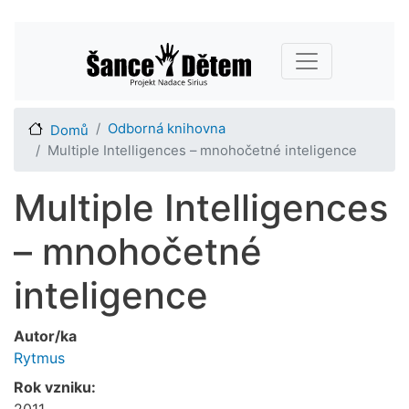
Přejít
Main navigation
k
hlavnímu
obsahu
Odborná knihovna
Domů
Multiple Intelligences – mnohočetné inteligence
Multiple Intelligences
– mnohočetné
inteligence
Autor/ka
Rytmus
Rok vzniku:
2011