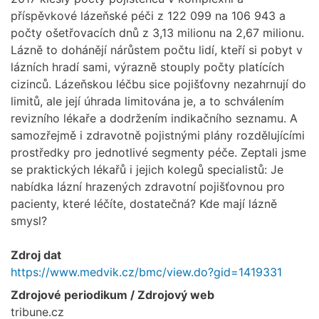
příspěvkové lázeňské péči z 122 099 na 106 943 a
počty ošetřovacích dnů z 3,13 milionu na 2,67 milionu.
Lázně to dohánějí nárůstem počtu lidí, kteří si pobyt v
lázních hradí sami, výrazně stouply počty platících
cizinců. Lázeňskou léčbu sice pojišťovny nezahrnují do
limitů, ale její úhrada limitována je, a to schválením
revizního lékaře a dodržením indikačního seznamu. A
samozřejmě i zdravotně pojistnými plány rozdělujícími
prostředky pro jednotlivé segmenty péče. Zeptali jsme
se praktických lékařů i jejich kolegů specialistů: Je
nabídka lázní hrazených zdravotní pojišťovnou pro
pacienty, které léčíte, dostatečná? Kde mají lázně
smysl?
Zdroj dat
https://www.medvik.cz/bmc/view.do?gid=1419331
Zdrojové periodikum / Zdrojový web
tribune.cz