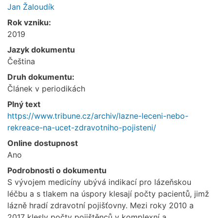
Jan Žaloudík
Rok vzniku:
2019
Jazyk dokumentu
Čeština
Druh dokumentu:
Článek v periodikách
Plný text
https://www.tribune.cz/archiv/lazne-leceni-nebo-
rekreace-na-ucet-zdravotniho-pojisteni/
Online dostupnost
Ano
Podrobnosti o dokumentu
S vývojem medicíny ubývá indikací pro lázeňskou
léčbu a s tlakem na úspory klesají počty pacientů, jimž
lázně hradí zdravotní pojišťovny. Mezi roky 2010 a
2017 klesly počty pojištěnců v komplexní a