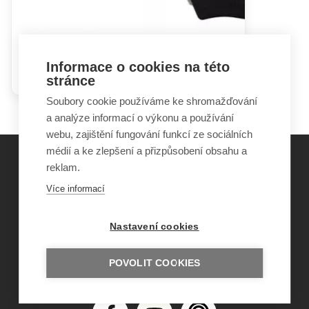
Průběh transplantace kostní
Informace o cookies na této
dřeně
stránce
Soubory cookie používáme ke shromažďování
a analýze informací o výkonu a používání
webu, zajištění fungování funkcí ze sociálních
médií a ke zlepšení a přizpůsobení obsahu a
reklam.
©
Obecně prospěšná společnost Sirius
, o.p.s.
Více informací
2011–2026
Šance Dětem
Nastavení cookies
ISSN 1805-8876
nazory@sancedetem.cz
Odběr novinek e-mailem
POVOLIT COOKIES
Informace o webu
Ochrana osobních údajů