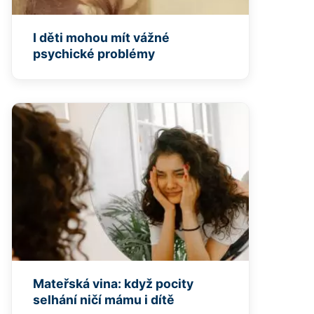
I děti mohou mít vážné
psychické problémy
Mateřská vina: když pocity
selhání ničí mámu i dítě