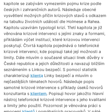
kapitole se zabývám vymezením pojmu krize podle
českých i zahraničních autorů. Následuje obecné
vysvětlení možných příčin krizových stavů s odkazem
na tabulku životních událostí dle Holmese a Rahea.
Kapitolu uzavírám typologií krizí. Třetí kapitola je již
věnována krizové intervenci s jejími znaky a formami,
přikládám výčet institucí, které krizovou intervenci
poskytují. Čtvrtá kapitola pojednává o telefonické
krizové intervenci, kde popisuji také její možnosti a
limity. Dále mluvím o současné situaci linek důvěry v
České republice a jejich důležitosti a navazuji bližším
seznámením s Linkou bezpečí. S pomocí statistik
charakterizuji
klienta
Linky bezpečí a mluvím o
nejčastějších tématech hovorů. Následuje popis
samotné krizové intervence s příklady úseků hovorů
konzultanta s
klientem
. Popisuji hovor jakožto hlavní
nástroj telefonické krizové intervence s jeho kvalitami
a limity jeho použití. Pozornost je věnována práci s
emocemi
klientů
i pomáhajících pracovníků. V páté