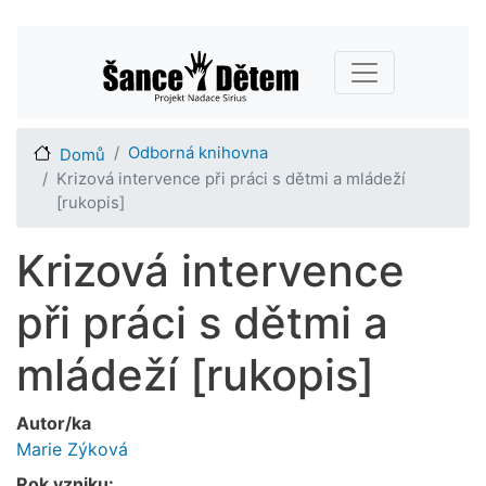
Přejít
Main navigation
k
hlavnímu
obsahu
Odborná knihovna
Domů
Krizová intervence při práci s dětmi a mládeží
[rukopis]
Krizová intervence
při práci s dětmi a
mládeží [rukopis]
Autor/ka
Marie Zýková
Rok vzniku: