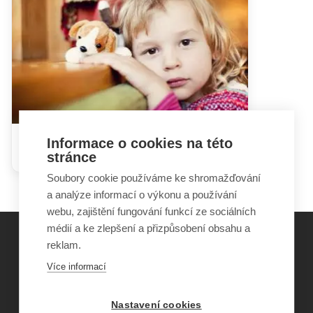
Informace o cookies na této
Dítě v krizové situaci
stránce
Soubory cookie používáme ke shromažďování
a analýze informací o výkonu a používání
webu, zajištění fungování funkcí ze sociálních
médií a ke zlepšení a přizpůsobení obsahu a
reklam.
©
Obecně prospěšná společnost Sirius
, o.p.s.
Více informací
2011–2026
Šance Dětem
Nastavení cookies
ISSN 1805-8876