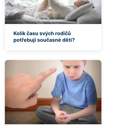
Kolik času svých rodičů
potřebují současné děti?