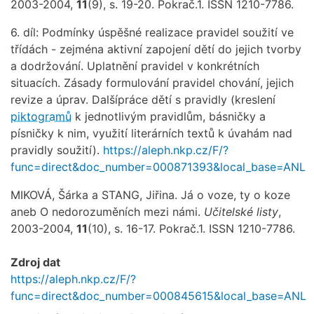
2003-2004,
11
(9), s. 19-20. Pokrač.1. ISSN 1210-7786.
6. díl: Podmínky úspěšné realizace pravidel soužití ve
třídách - zejména aktivní zapojení dětí do jejich tvorby
a dodržování. Uplatnění pravidel v konkrétních
situacích. Zásady formulování pravidel chování, jejich
revize a úprav. Dalšípráce dětí s pravidly (kreslení
piktogramů
k jednotlivým pravidlům, básničky a
písničky k nim, využití literárních textů k úvahám nad
pravidly soužití).
https://aleph.nkp.cz/F/?
func=direct&doc_number=000871393&local_base=ANL
MIKOVÁ, Šárka a STANG, Jiřina. Já o voze, ty o koze
aneb O nedorozuměních mezi námi.
Učitelské listy
,
2003-2004,
11
(10), s. 16-17. Pokrač.1. ISSN 1210-7786.
Zdroj dat
https://aleph.nkp.cz/F/?
func=direct&doc_number=000845615&local_base=ANL