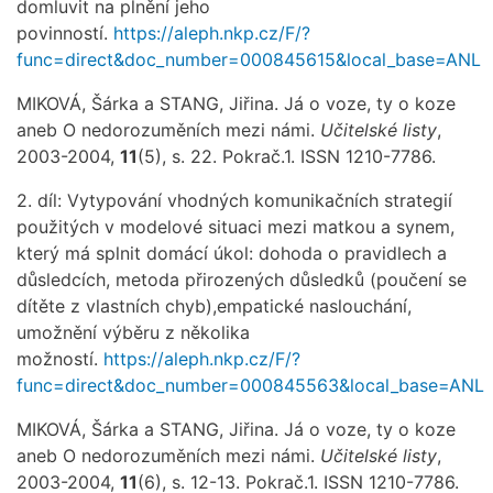
domluvit na plnění jeho
povinností.
https://aleph.nkp.cz/F/?
func=direct&doc_number=000845615&local_base=ANL
MIKOVÁ, Šárka a STANG, Jiřina. Já o voze, ty o koze
aneb O nedorozuměních mezi námi.
Učitelské listy
,
2003-2004,
11
(5), s. 22. Pokrač.1. ISSN 1210-7786.
2. díl: Vytypování vhodných komunikačních strategií
použitých v modelové situaci mezi matkou a synem,
který má splnit domácí úkol: dohoda o pravidlech a
důsledcích, metoda přirozených důsledků (poučení se
dítěte z vlastních chyb),empatické naslouchání,
umožnění výběru z několika
možností.
https://aleph.nkp.cz/F/?
func=direct&doc_number=000845563&local_base=ANL
MIKOVÁ, Šárka a STANG, Jiřina. Já o voze, ty o koze
aneb O nedorozuměních mezi námi.
Učitelské listy
,
2003-2004,
11
(6), s. 12-13. Pokrač.1. ISSN 1210-7786.