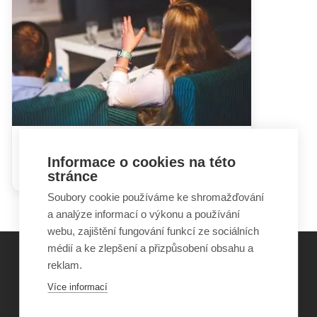
Hádky rodičů mohou dětem
Informace o cookies na této
ublížit i prospět
stránce
Soubory cookie používáme ke shromažďování
a analýze informací o výkonu a používání
webu, zajištění fungování funkcí ze sociálních
médií a ke zlepšení a přizpůsobení obsahu a
reklam.
©
Obecně prospěšná společnost Sirius
, o.p.s.
Více informací
2011–2026
Šance Dětem