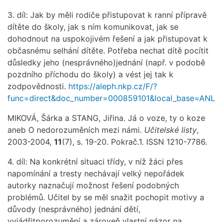
3. díl: Jak by měli rodiče přistupovat k ranní přípravě
dítěte do školy, jak s ním komunikovat, jak se
dohodnout na uspokojivém řešení a jak přistupovat k
občasnému selhání dítěte. Potřeba nechat dítě pocítit
důsledky jeho (nesprávného)jednání (např. v podobě
pozdního příchodu do školy) a vést jej tak k
zodpovědnosti.
https://aleph.nkp.cz/F/?
func=direct&doc_number=000859101&local_base=ANL
MIKOVÁ, Šárka a STANG, Jiřina. Já o voze, ty o koze
aneb O nedorozuměních mezi námi.
Učitelské listy
,
2003-2004,
11
(7), s. 19-20. Pokrač.1. ISSN 1210-7786.
4. díl: Na konkrétní situaci třídy, v níž žáci přes
napomínání a tresty nechávají velký nepořádek
autorky naznačují možnost řešení podobných
problémů. Učitel by se měl snažit pochopit motivy a
důvody (nesprávného) jednání dětí,
vyjádřitporozumění a zároveň vlastní názor na