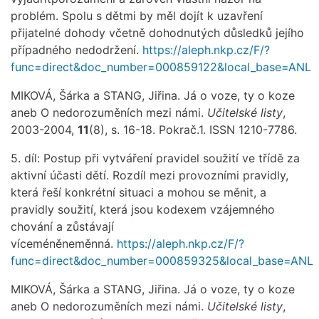
problém. Spolu s dětmi by měl dojít k uzavření
přijatelné dohody včetně dohodnutých důsledků jejího
případného nedodržení.
https://aleph.nkp.cz/F/?
func=direct&doc_number=000859122&local_base=ANL
MIKOVÁ, Šárka a STANG, Jiřina. Já o voze, ty o koze
aneb O nedorozuměních mezi námi.
Učitelské listy
,
2003-2004,
11
(8), s. 16-18. Pokrač.1. ISSN 1210-7786.
5. díl: Postup při vytváření pravidel soužití ve třídě za
aktivní účasti dětí. Rozdíl mezi provozními pravidly,
která řeší konkrétní situaci a mohou se měnit, a
pravidly soužití, která jsou kodexem vzájemného
chování a zůstávají
víceméněneměnná.
https://aleph.nkp.cz/F/?
func=direct&doc_number=000859325&local_base=ANL
MIKOVÁ, Šárka a STANG, Jiřina. Já o voze, ty o koze
aneb O nedorozuměních mezi námi.
Učitelské listy
,