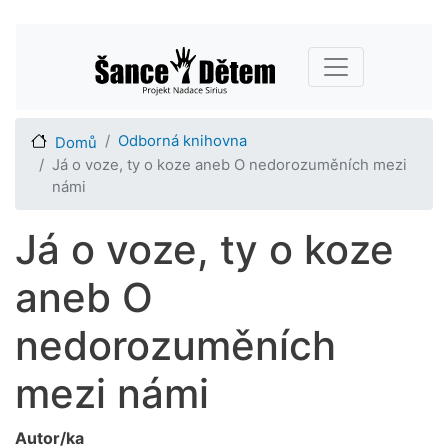
Přejít
Main navigation
k
hlavnímu
obsahu
Odborná knihovna
Domů
Já o voze, ty o koze aneb O nedorozuměních mezi
námi
Já o voze, ty o koze
aneb O
nedorozuměních
mezi námi
Autor/ka