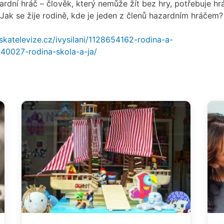
ardní hráč – člověk, který nemůže žít bez hry, potřebuje hrá
 Jak se žije rodině, kde je jeden z členů hazardním hráčem?
skatelevize.cz/ivysilani/1128654162-rodina-a-
40027-rodina-skola-a-ja/