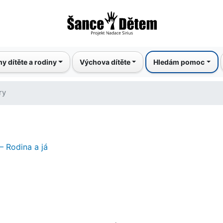
Přejít
k
hlavnímu
obsahu
y dítěte a rodiny
Výchova dítěte
Hledám pomoc
ry
– Rodina a já