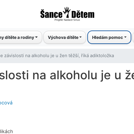
Přejít
k
hlavnímu
obsahu
y dítěte a rodiny
Výchova dítěte
Hledám pomoc
e závislosti na alkoholu je u žen těžší, říká adiktoložka
losti na alkoholu je u že
ocová
dikách