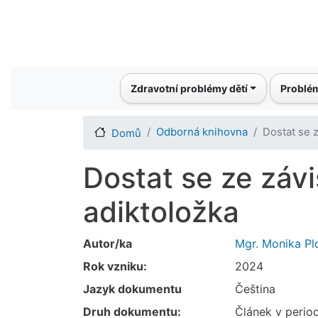
Main navigation
Zdravotní problémy dětí
Problém
Odborná knihovna
Dostat se z
Domů
Dostat se ze závis
adiktoložka
Autor/ka
Mgr. Monika Pl
Rok vzniku:
2024
Jazyk dokumentu
Čeština
Druh dokumentu:
Článek v perio