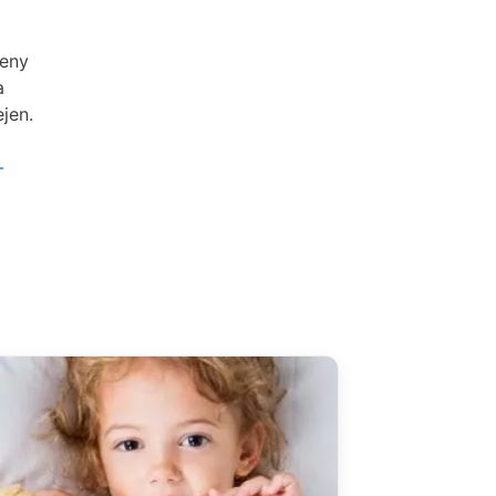
ženy
a
jen.
-