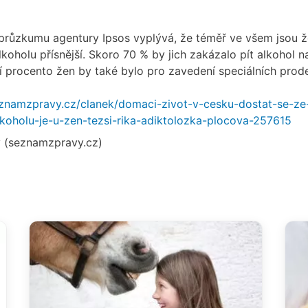
 průzkumu agentury Ipsos vyplývá, že téměř ve všem jsou 
oholu přísnější. Skoro 70 % by jich zakázalo pít alkohol n
ší procento žen by také bylo pro zavedení speciálních prode
znamzpravy.cz/clanek/domaci-zivot-v-cesku-dostat-se-ze
alkoholu-je-u-zen-tezsi-rika-adiktolozka-plocova-257615
 (seznamzpravy.cz)