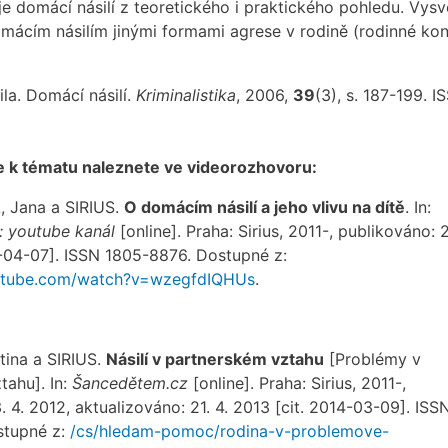
e domácí násilí z teoretického i praktického pohledu. Vysv
mácím násilím jinými formami agrese v rodině (rodinné kon
la. Domácí násilí.
Kriminalistika
, 2006,
39
(3), s. 187-199. I
e k tématu naleznete ve videorozhovoru:
Jana a SIRIUS.
O domácím násilí a jeho vlivu na dítě
. In:
 youtube kanál
[online]. Praha: Sirius, 2011-, publikováno: 
4-04-07]. ISSN 1805-8876. Dostupné z:
utube.com/watch?v=wzegfdIQHUs
.
ina a SIRIUS.
Násilí v partnerském vztahu
[Problémy v
tahu]. In:
Šancedětem.cz
[online]. Praha: Sirius, 2011-,
. 4. 2012, aktualizováno: 21. 4. 2013 [cit. 2014-03-09]. ISS
stupné z:
/cs/hledam-pomoc/rodina-v-problemove-