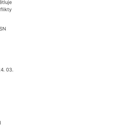
ětluje
flikty
SSN
24. 03.
N