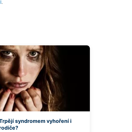
l
.
Trpějí syndromem vyhoření i
rodiče?