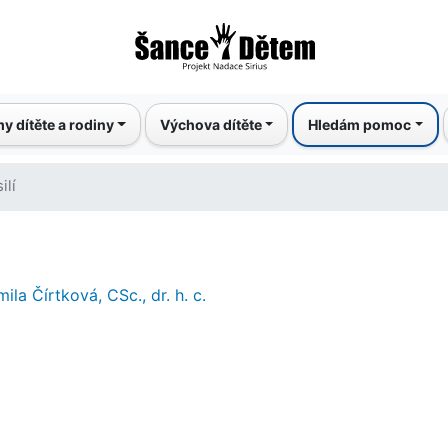
Přejít
k
hlavnímu
obsahu
y dítěte a rodiny
Výchova dítěte
Hledám pomoc
ilí
ila Čírtková, CSc., dr. h. c.