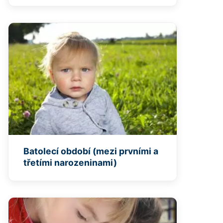
Batolecí období (mezi prvními a
třetími narozeninami)