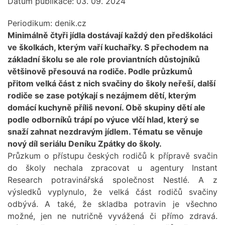
Datum publikace: 03. 09. 2024
Periodikum:
denik.cz
Minimálně čtyři jídla dostávají každý den předškoláci
ve školkách, kterým vaří kuchařky. S přechodem na
základní školu se ale role proviantních důstojníků
většinově přesouvá na rodiče. Podle průzkumů
přitom velká část z nich svačiny do školy neřeší, další
rodiče se zase potýkají s nezájmem dětí, kterým
domácí kuchyně příliš nevoní. Obě skupiny dětí ale
podle odborníků trápí po výuce vlčí hlad, který se
snaží zahnat nezdravým jídlem. Tématu se věnuje
nový díl seriálu Deníku Zpátky do školy.
Průzkum o přístupu českých rodičů k přípravě svačin
do školy nechala zpracovat u agentury Instant
Research potravinářská společnost Nestlé. A z
výsledků vyplynulo, že velká část rodičů svačiny
odbývá. A také, že skladba potravin je všechno
možné, jen ne nutričně vyvážená či přímo zdravá.