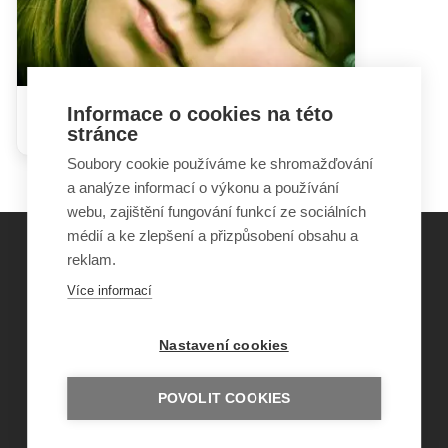
Informace o cookies na této
Rizikové sexuální chování
stránce
Soubory cookie používáme ke shromažďování
a analýze informací o výkonu a používání
webu, zajištění fungování funkcí ze sociálních
médií a ke zlepšení a přizpůsobení obsahu a
reklam.
©
Obecně prospěšná společnost Sirius
, o.p.s.
Více informací
2011–2026
Šance Dětem
Nastavení cookies
ISSN 1805-8876
nazory@sancedetem.cz
Odběr novinek e-mailem
POVOLIT COOKIES
Informace o webu
Ochrana osobních údajů