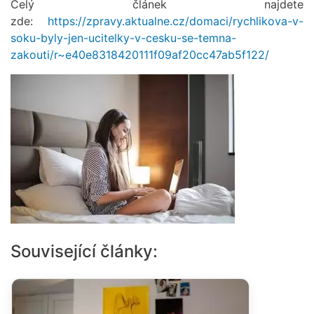
Celý článek najdete
zde:
https://zpravy.aktualne.cz/domaci/rychlikova-v-
soku-byly-jen-ucitelky-v-cesku-se-temna-
zakouti/r~e40e8318420111f09af20cc47ab5f122/
Související články: