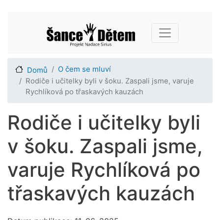
Přejít
Main navigation
k
hlavnímu
obsahu
O čem se mluví
Domů
Rodiče i učitelky byli v šoku. Zaspali jsme, varuje
Rychlíková po třaskavých kauzách
Rodiče i učitelky byli
v šoku. Zaspali jsme,
varuje Rychlíková po
třaskavých kauzách