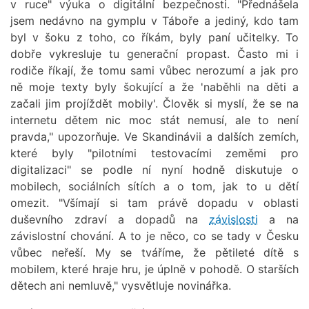
v ruce" výuka o digitální bezpečnosti. "Přednášela
jsem nedávno na gymplu v Táboře a jediný, kdo tam
byl v šoku z toho, co říkám, byly paní učitelky. To
dobře vykresluje tu generační propast. Často mi i
rodiče říkají, že tomu sami vůbec nerozumí a jak pro
ně moje texty byly šokující a že 'naběhli na děti a
začali jim projíždět mobily'. Člověk si myslí, že se na
internetu dětem nic moc stát nemusí, ale to není
pravda," upozorňuje. Ve Skandinávii a dalších zemích,
které byly "pilotními testovacími zeměmi pro
digitalizaci" se podle ní nyní hodně diskutuje o
mobilech, sociálních sítích a o tom, jak to u dětí
omezit. "Všímají si tam právě dopadu v oblasti
duševního zdraví a dopadů na
závislosti
a na
závislostní chování. A to je něco, co se tady v Česku
vůbec neřeší. My se tváříme, že pětileté dítě s
mobilem, které hraje hru, je úplně v pohodě. O starších
dětech ani nemluvě," vysvětluje novinářka.