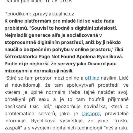
Datum publikace: 11. 06. 2025
Periodikum:
zpravy.aktualne.cz
K online platformám pro mladé lidi se váže řada
problémů. "Souvisí to hodně s digitální závislostí.
Nejmladší generace alfa je socializovaná v
stoprocentně digitálním prostředí, aniž by ji někdo
naučil o bezpečném pohybu v online prostoru," říká
šéfredaktorka Page Not Found Apolena Rychlíková.
Podle ní je nejhorší, že servery jako Discord jsou
mizogynní a normalizují násilí.
"Stírá se tam prostor mezi online a
offline
násilím. Lidé
si neuvědomují, že tam spoluvytváří prostředí, ve
kterém je úplně normální třeba tajně natáčet svoji
přítelkyni při sexu a je to tam houfně přijímané
desítkami tisíc lidí," upozorňuje novinářka, která o
problematice serverů, jako je
Discord
, pravidelně
informuje. Rychlíková vysvětluje, že jsme "trošku
zaspali" a s vývojem digitálních technologií "nešla ruku