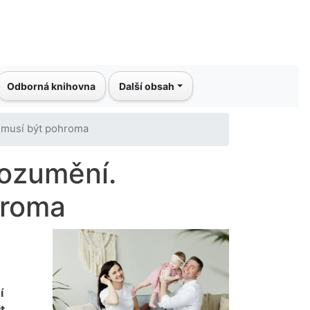
Odborná knihovna
Další obsah
nemusí být pohroma
rozumění.
hroma
í
t,