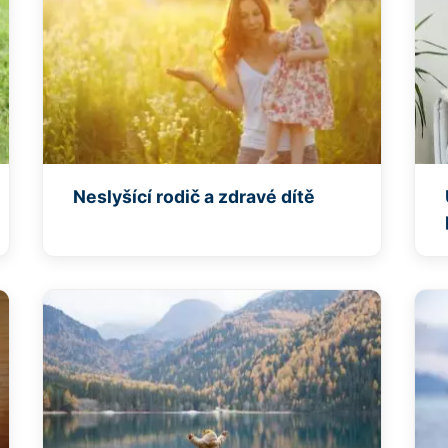
Neslyšící rodič a zdravé dítě