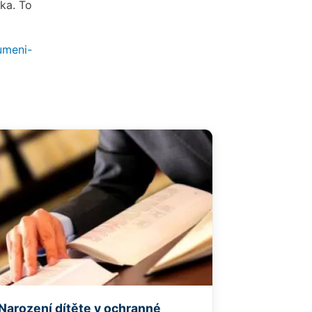
ka. To
umeni-
Narození dítěte v ochranné