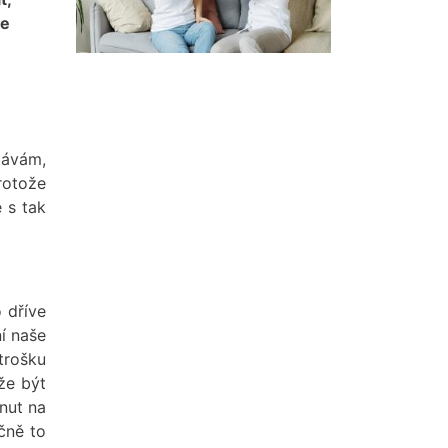
me
bávám,
protože
 s tak
 dříve
í naše
trošku
že být
nut na
učně to