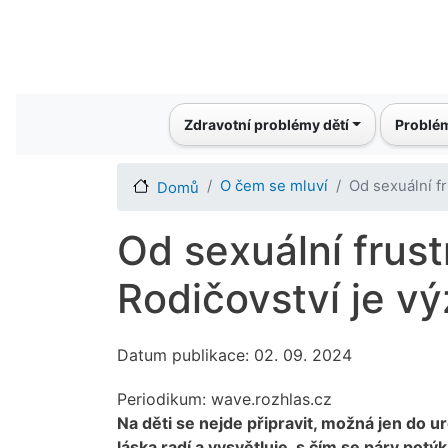
Main navigation
Zdravotní problémy dětí
Problém
O čem se mluví
Od sexuální f
Domů
Od sexuální frus
Rodičovství je v
Datum publikace: 02. 09. 2024
Periodikum:
wave.rozhlas.cz
Na děti se nejde připravit, možná jen do u
láska radí a vysvětluje, s čím se páry potý