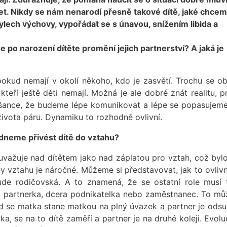
acet. Nikdy se nám nenarodí přesně takové dítě, jaké chce
lech výchovy, vypořádat se s únavou, snížením libida a
e po narození dítěte promění jejich partnerství? A jaká je
pokud nemají v okolí někoho, kdo je zasvětí. Trochu se o
, kteří ještě děti nemají. Možná je ale dobré znát realitu, 
šance, že budeme lépe komunikovat a lépe se popasujeme
života páru. Dynamiku to rozhodně ovlivní.
odneme přivést dítě do vztahu?
uvažuje nad dítětem jako nad záplatou pro vztah, což bylo
y vztahu je náročné. Můžeme si představovat, jak to ovlivn
bude rodičovská. A to znamená, že se ostatní role musí 
 partnerka, dcera podnikatelka nebo zaměstnanec. To mů
ud se matka stane matkou na plný úvazek a partner je odsu
ka, se na to dítě zaměří a partner je na druhé koleji. Evol