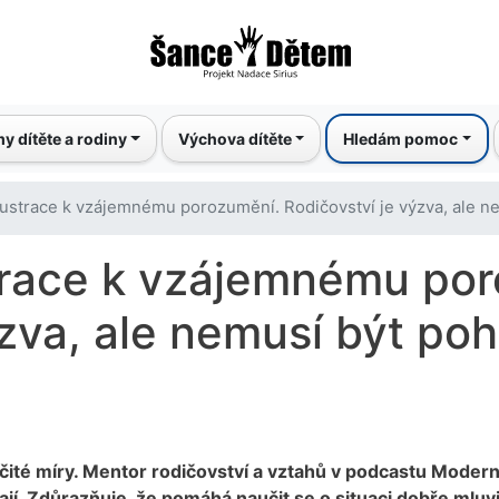
Přejít
k
hlavnímu
obsahu
y dítěte a rodiny
Výchova dítěte
Hledám pomoc
rustrace k vzájemnému porozumění. Rodičovství je výzva, ale 
trace k vzájemnému po
ýzva, ale nemusí být po
rčité míry. Mentor rodičovství a vztahů v podcastu Modern
kají. Zdůrazňuje, že pomáhá naučit se o situaci dobře mluvi