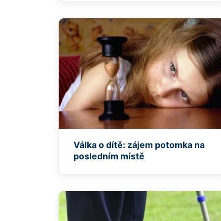
Válka o dítě: zájem potomka na
posledním místě