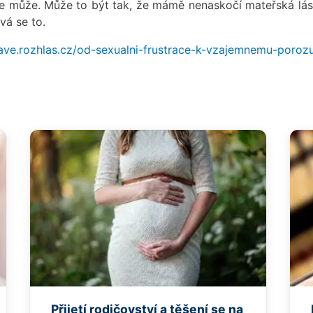
le může. Může to být tak, že mámě nenaskočí mateřská lás
vá se to.
wave.rozhlas.cz/od-sexualni-frustrace-k-vzajemnemu-poroz
Přijetí rodičovství a těšení se na