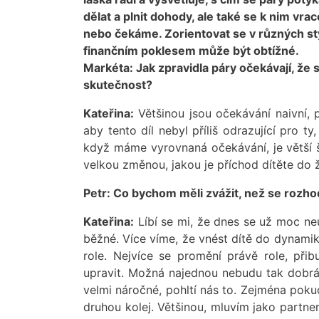
dělat a plnit dohody, ale také se k nim vr
nebo čekáme. Zorientovat se v různých sty
finančním poklesem může být obtížné.
Markéta: Jak zpravidla páry očekávají, že s
skutečnost?
Kateřina:
Většinou jsou očekávání naivní, 
aby tento díl nebyl příliš odrazující pro ty
když máme vyrovnaná očekávání, je větší 
velkou změnou, jakou je příchod dítěte do 
Petr: Co bychom měli zvážit, než se rozh
Kateřina:
Líbí se mi, že dnes se už moc ne
běžné. Více víme, že vnést dítě do dynamik
role. Nejvíce se promění právě role, při
upravit. Možná najednou nebudu tak dobrá
velmi náročné, pohltí nás to. Zejména pok
druhou kolej. Většinou, mluvím jako partner