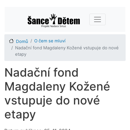
Přejít
Main navigation
k
hlavnímu
obsahu
O čem se mluví
Domů
Nadační fond Magdaleny Kožené vstupuje do nové
etapy
Nadační fond
Magdaleny Kožené
vstupuje do nové
etapy