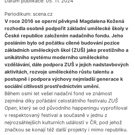
Datum publikace: 05. 11. 2024
Periodikum:
scena.cz
V roce 2016 se operní pěvkyně Magdalena Kožená
rozhodla osobně podpořit základní umělecké školy v
České republice založením nadačního fondu. Jeho
posláním bylo od počátku cílené budování pozice
základních uměleckých škol (ZUŠ) jako prestižního a
unikátního systému moderního uměleckého
vzdělávání, dále podpora ZUŠ v jejich nadstavbových
aktivitách, rozvoje uměleckého růstu talentu a
postupně i podpora výchovy nejmladší generace k
sociální citlivosti prostřednictvím umění.
Během osmi let vešel nadační fond ve známost
zejména díky pořádání celostátního festivalu
ZUŠ
Open
, který se od původního happeningu vyprofiloval
v respektovaný festival a současně v jednu z
nejrozsáhlejších kulturních událostí v ČR, pod jehož
značkou se konají též další projekty i mimo republiku.