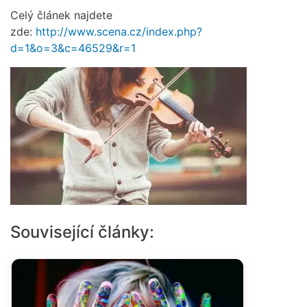
Celý článek najdete
zde:
http://www.scena.cz/index.php?
d=1&o=3&c=46529&r=1
Související články: