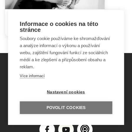
Sourozenci vážně nemocných
Informace o cookies na této
dětí
stránce
Soubory cookie používáme ke shromažďování
a analýze informací o výkonu a používání
webu, zajištění fungování funkcí ze sociálních
médií a ke zlepšení a přizpůsobení obsahu a
reklam.
©
Obecně prospěšná společnost Sirius
, o.p.s.
Více informací
2011–2026
Šance Dětem
Nastavení cookies
ISSN 1805-8876
nazory@sancedetem.cz
Odběr novinek e-mailem
POVOLIT COOKIES
Informace o webu
Ochrana osobních údajů