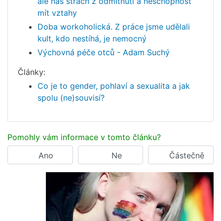
ale náš strach z odmítnutí a neschopnost
mít vztahy
Doba workoholická. Z práce jsme udělali
kult, kdo nestíhá, je nemocný
Výchovná péče otců - Adam Suchý
Články:
Co je to gender, pohlaví a sexualita a jak
spolu (ne)souvisí?
Pomohly vám informace v tomto článku?
Ano
Ne
Částečně