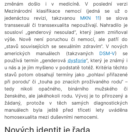
změnám došlo i v medicíně. V poslední verzi
Mezinárodní klasifikace nemocí (jedná se už o
jedenáctou revizi, takzvanou
MKN 11
) se slova
transsexuál či transsexualita nepoužívají. Nahradilo je
sousloví „genderový nesoulad“, který jsem zmiňoval
výše. Nově není poruchou či nemocí, ale patří do
„stavů souvisejících se sexuálním zdravím“. V nových
amerických manuálech (takzvaných
DSM-V
) se
používá termín „genderová
dysforie
“, který je známý i
u nás a je jím myšleno v podstatě totéž. Kritéria těchto
stavů potom obsahují termíny jako „pohlaví přiřazené
při porodu“ či „touha po znacích prožívaného rodu“ –
tedy nikoli opačného, binárního mužského či
ženského, ale jakéhokoli rodu. Vývoj je to přirozený a
žádaný, protože v těch samých diagnostických
manuálech byla ještě před třiceti lety uváděna
homosexualita mezi duševními nemocemi.
Nových identit je řada,