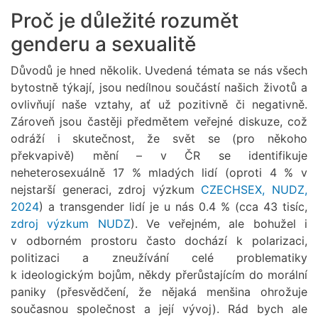
Proč je důležité rozumět
genderu a sexualitě
Důvodů je hned několik. Uvedená témata se nás všech
bytostně týkají, jsou nedílnou součástí našich životů a
ovlivňují naše vztahy, ať už pozitivně či negativně.
Zároveň jsou častěji předmětem veřejné diskuze, což
odráží i skutečnost, že svět se (pro někoho
překvapivě) mění – v ČR se identifikuje
neheterosexuálně 17 % mladých lidí (oproti 4 % v
nejstarší generaci, zdroj výzkum
CZECHSEX, NUDZ,
2024
) a transgender lidí je u nás 0.4 % (cca 43 tisíc,
zdroj výzkum NUDZ
). Ve veřejném, ale bohužel i
v odborném prostoru často dochází k polarizaci,
politizaci a zneužívání celé problematiky
k ideologickým bojům, někdy přerůstajícím do morální
paniky (přesvědčení, že nějaká menšina ohrožuje
současnou společnost a její vývoj). Rád bych ale