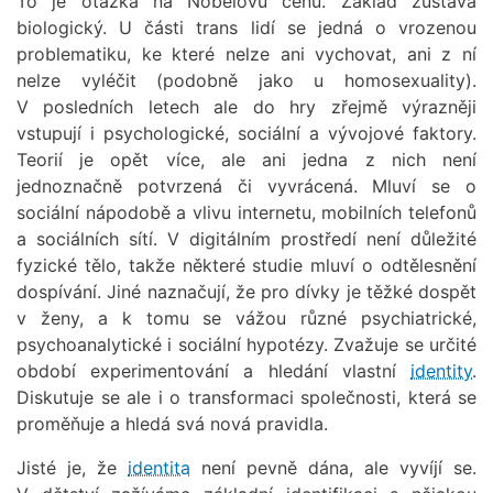
To je otázka na Nobelovu cenu. Základ zůstává
biologický. U části trans lidí se jedná o vrozenou
problematiku, ke které nelze ani vychovat, ani z ní
nelze vyléčit (podobně jako u homosexuality).
V posledních letech ale do hry zřejmě výrazněji
vstupují i psychologické, sociální a vývojové faktory.
Teorií je opět více, ale ani jedna z nich není
jednoznačně potvrzená či vyvrácená. Mluví se o
sociální nápodobě a vlivu internetu, mobilních telefonů
a sociálních sítí. V digitálním prostředí není důležité
fyzické tělo, takže některé studie mluví o odtělesnění
dospívání. Jiné naznačují, že pro dívky je těžké dospět
v ženy, a k tomu se vážou různé psychiatrické,
psychoanalytické i sociální hypotézy. Zvažuje se určité
období experimentování a hledání vlastní
identity
.
Diskutuje se ale i o transformaci společnosti, která se
proměňuje a hledá svá nová pravidla.
Jisté je, že
identita
není pevně dána, ale vyvíjí se.