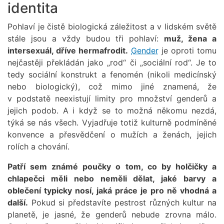
identita
Pohlaví je čistě biologická záležitost a v lidském světě
stále jsou a vždy budou tři pohlaví:
muž, žena a
intersexuál, dříve hermafrodit.
Gender
je oproti tomu
nejčastěji překládán jako „rod“ či „sociální rod“. Je to
tedy sociální konstrukt a fenomén (nikoli medicínský
nebo biologický), což mimo jiné znamená, že
v podstatě neexistují limity pro množství genderů a
jejich podob. A i když se to možná někomu nezdá,
týká se nás všech. Vyjadřuje totiž kulturně podmíněné
konvence a přesvědčení o mužích a ženách, jejich
rolích a chování.
Patří sem známé poučky o tom, co by holčičky a
chlapečci měli nebo neměli dělat, jaké barvy a
oblečení typicky nosí, jaká práce je pro ně vhodná a
další.
Pokud si představíte pestrost různých kultur na
planetě, je jasné, že genderů nebude zrovna málo.