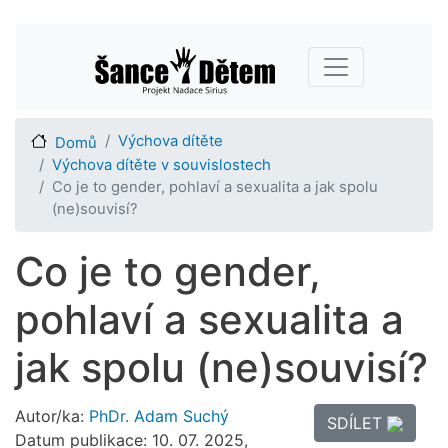
Přejít
Main navigation
k
hlavnímu
obsahu
Výchova dítěte
Domů
Výchova dítěte v souvislostech
Co je to gender, pohlaví a sexualita a jak spolu
(ne)souvisí?
Co je to gender,
pohlaví a sexualita a
jak spolu (ne)souvisí?
Autor/ka:
PhDr. Adam Suchý
SDÍLET
Datum publikace: 10. 07. 2025,