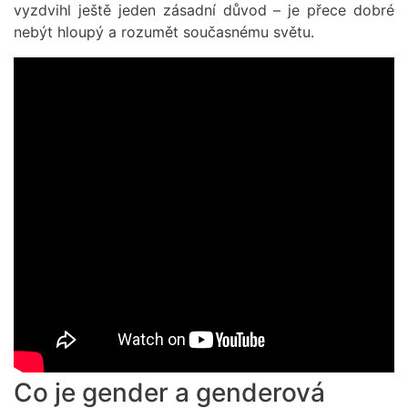
vyzdvihl ještě jeden zásadní důvod – je přece dobré
nebýt hloupý a rozumět současnému světu.
Remote
video
URL
Co je gender a genderová