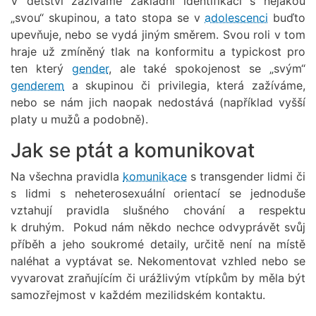
V dětství zažíváme základní identifikaci s nějakou
„svou“ skupinou, a tato stopa se v
adolescenci
buďto
upevňuje, nebo se vydá jiným směrem. Svou roli v tom
hraje už zmíněný tlak na konformitu a typickost pro
ten který
gender
, ale také spokojenost se „svým“
genderem
a skupinou či privilegia, která zažíváme,
nebo se nám jich naopak nedostává (například vyšší
platy u mužů a podobně).
Jak se ptát a komunikovat
Na všechna pravidla
komunikace
s transgender lidmi či
s lidmi s neheterosexuální orientací se jednoduše
vztahují pravidla slušného chování a respektu
k druhým. Pokud nám někdo nechce odvyprávět svůj
příběh a jeho soukromé detaily, určitě není na místě
naléhat a vyptávat se. Nekomentovat vzhled nebo se
vyvarovat zraňujícím či urážlivým vtípkům by měla být
samozřejmost v každém mezilidském kontaktu.