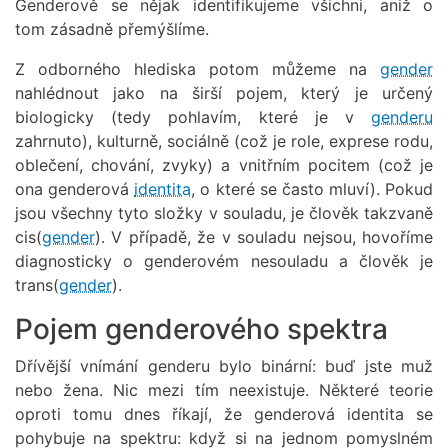
Genderově se nějak identifikujeme všichni, aniž o
tom zásadně přemýšlíme.
Z odborného hlediska potom můžeme na
gender
nahlédnout jako na širší pojem, který je určený
biologicky (tedy pohlavím, které je v
genderu
zahrnuto), kulturně, sociálně (což je role, exprese rodu,
oblečení, chování, zvyky) a vnitřním pocitem (což je
ona genderová
identita
, o které se často mluví). Pokud
jsou všechny tyto složky v souladu, je člověk takzvaně
cis(
gender
). V případě, že v souladu nejsou, hovoříme
diagnosticky o genderovém nesouladu a člověk je
trans(
gender
).
Pojem genderového spektra
Dřívější vnímání genderu bylo binární: buď jste muž
nebo žena. Nic mezi tím neexistuje. Některé teorie
oproti tomu dnes říkají, že genderová identita se
pohybuje na spektru: když si na jednom pomyslném