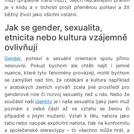
je v klidu a v tichosti projít přeměnou pohlaví a žít
běžný život jako všichni ostatní.
Jak se gender, sexualita,
etnicita nebo kultura vzájemně
ovlivňují
Gender
, pohlaví a sexuální orientace spolu přímo
nesouvisí. Pokud bychom ale chtěli najít i jemné
nuance, které tyto fenomény provázejí, mohli bychom
se zamýšlet nad tím, že oblékání a kultura například
v arabských zemích vytváří zcela jiné prostředí pro
genderové role či rozvoj sexuality než u nás. Nebo že
součástí naší
identity
je i naše sexualita (jaký jsem muž
poznám z velké části až ve vztahu se ženou či
případně s jiným mužem). Vztah k tělu, nahota jako
tabu nebo naopak explicitní nahota, tlak na konformitu
a společenské stereotypy – to všechno může hrát, a