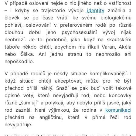
V případě oslovení nejde o nic jiného než o vstřícnost
– i kdyby se trajektorie vývoje
identity
změnila a
člověk se po čase vrátil ke svému biologickému
pohlaví, oslovování v preferovaném rodě po různě
dlouhou dobu jeho psychosexuální vývoj nijak
neohrozí. Je to podobné, jako když na skautském
táboře někdo chtěl, abychom mu říkali Varan, Akéla
nebo Šiška. Ani jednu stranu to neohrozilo ani
nepoškodilo.
V případě rodičů je někdy situace komplikovanější. I
když situaci chtějí akceptovat, může pro ně být
přechod příliš náhlý. Snaží se pak buď volit takové
opisné věty, které nevyjadřují rod, nebo koncovky
různě „šumlují“ a polykají, aby nebylo příliš jasné, jaký
rod zazněl. Není výjimkou, že rodina v
komunikaci
přechází na angličtinu, která v přímé řeči rod
nevyjadřuje.