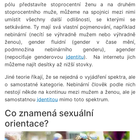
pólu představíte stoprocentní ženu a na druhém
stoprocentního muže, můžeme na spojnici mezi nimi
umístit všechny další odlišnosti, se kterými se
setkáváme. Ty mají svá vlastní pojmenování, například
nebinární (necítí se výhradně mužem nebo výhradně
ženou), gender fluidní (gender v čase mění,
podmnožina nebinárního genderu), agender
(nepociťuje genderovou
identitu
). Na internetu jich
můžeme najít desítky až nižší stovky.
Jiné teorie říkají, že se nejedná o vyjádření spektra, ale
o samostatné kategorie. Nebinární člověk podle nich
nestojí někde na kontinuu mezi mužem a ženou, ale je
samostatnou
identitou
mimo toto spektrum.
Co znamená sexuální
orientace?
Obrázek