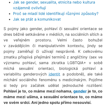
Jak se gender, sexualita, etnicita nebo kultura
vzájemně ovlivňují
Proč se mladí lidé identifikují různými způsoby?
Jak se ptát a komunikovat
S pojmy jako gender, pohlaví či sexuální orientace se
dnes běžně setkáváme v médiích, na sociálních sítích a
ve veřejném prostoru. Velmi často bohužel
v zavádějícím či manipulativním kontextu, jindy se
pojmy zaměňují či užívají nesprávně. K celkovému
zmatku přispívá přejímání termínů z angličtiny (sex ve
významu pohlaví, sama zkratka LGBTQIA+ v sobě
míchá sexuální orientaci, biologická pohlaví a
variabilitu genderových
identit
a podobně), ale také
míchání sociálního fenoménu s medicínským. Pojďme
si tedy pro začátek udělat jednoduché rozlišení:
Pohlaví je to, co máme mezi nohama,
gender
je to, co
máme mezi ušima, a sexuální orientace to, co máme
ve svém srdci. Ani jedno spolu přímo nesouvisí.