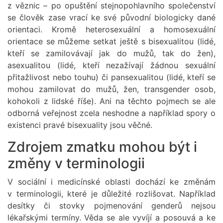
z věznic – po opuštění stejnopohlavního společenství
se člověk zase vrací ke své původní biologicky dané
orientaci. Kromě heterosexuální a homosexuální
orientace se můžeme setkat ještě s bisexualitou (lidé,
kteří se zamilovávají jak do mužů, tak do žen),
asexualitou (lidé, kteří nezažívají žádnou sexuální
přitažlivost nebo touhu) či pansexualitou (lidé, kteří se
mohou zamilovat do mužů, žen, transgender osob,
kohokoli z lidské říše). Ani na těchto pojmech se ale
odborná veřejnost zcela neshodne a například spory o
existenci pravé bisexuality jsou věčné.
Zdrojem zmatku mohou být i
změny v terminologii
V sociální i medicínské oblasti dochází ke změnám
v terminologii, které je důležité rozlišovat. Například
desítky či stovky pojmenování genderů nejsou
lékařskými termíny. Věda se ale vyvíjí a posouvá a ke