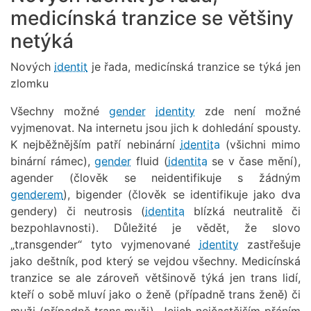
medicínská tranzice se většiny
netýká
Nových
identit
je řada, medicínská tranzice se týká jen
zlomku
Všechny možné
gender
identity
zde není možné
vyjmenovat. Na internetu jsou jich k dohledání spousty.
K nejběžnějším patří nebinární
identita
(všichni mimo
binární rámec),
gender
fluid (
identita
se v čase mění),
agender (člověk se neidentifikuje s žádným
genderem
), bigender (člověk se identifikuje jako dva
gendery) či neutrosis (
identita
blízká neutralitě či
bezpohlavnosti). Důležité je vědět, že slovo
„transgender“ tyto vyjmenované
identity
zastřešuje
jako deštník, pod který se vejdou všechny. Medicínská
tranzice se ale zároveň většinově týká jen trans lidí,
kteří o sobě mluví jako o ženě (případně trans ženě) či
muži (případně trans muži). Jejich nejčastějším přáním