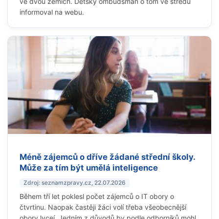
ve dvou zemích. Dětský ombudsman o tom ve středu
informoval na webu.
Méně zájemců o dříve žádané střední školy.
Může za tím být umělá inteligence
Zdroj: seznamzpravy.cz, 22.07.2026
Během tří let poklesl počet zájemců o IT obory o
čtvrtinu. Naopak častěji žáci volí třeba všeobecnější
obory lyceí. Jedním z důvodů by podle odborníků mohl