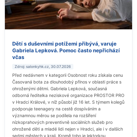
Dětí s duševními potížemi přibývá, varuje
Gabriela Lepková. Pomoc často nepřichází
včas
Zdroj: salonkyhk.cz, 30.07.2026
Před nedávnem v kategorii Osobnost roku získala cenu
Časovaná bota za dlouhodobý přínos v oblasti práce s
ohroženými dětmi. Gabriela Lepková, současná
odborná ředitelka neziskové organizace PROSTOR PRO
v Hradci Králové, v níž působí již 16 let. S týmem kolegů
podporuje teenagery na cestě dospíváním a
významnou měrou se podílela na rozšíření
nízkoprahových preventivně sociálních služeb pro
ohrožené děti a mladé lidi nejen v Hradci, ale i v dalších
sedmi městech v kraji. Kromě toho je lektorkou