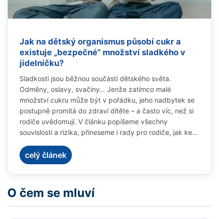
Jak na dětský organismus působí cukr a
existuje „bezpečné” množství sladkého v
jídelníčku?
Sladkosti jsou běžnou součástí dětského světa.
Odměny, oslavy, svačiny… Jenže zatímco malé
množství cukru může být v pořádku, jeho nadbytek se
postupně promítá do zdraví dítěte – a často víc, než si
rodiče uvědomují. V článku popíšeme všechny
souvislosti a rizika, přineseme i rady pro rodiče, jak ke
sladkostem v dětském jídelníčku přistupovat a
komunikovat o nich s dětmi.
celý článek
O čem se mluví