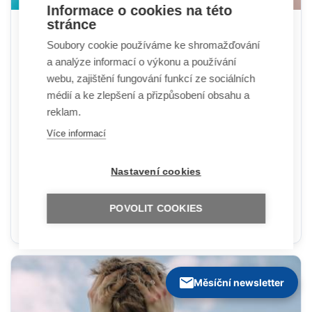
Informace o cookies na této
stránce
Vláda podpořila zákaz mobilů na školách.
Soubory cookie používáme ke shromažďování
Předložil ho Plaga a Babiš, platit má od
a analýze informací o výkonu a používání
příštího září
webu, zajištění fungování funkcí ze sociálních
médií a ke zlepšení a přizpůsobení obsahu a
Zdroj: irozhlas.cz, 21.07.2026
reklam.
Zákaz používání mobilních telefonů a dalších
elektronických komunikačních zařízení ve školách,
Více informací
jehož uzákonění navrhli premiér Andrej Babiš (ANO) a
ministr školství Robert Plaga (za ANO), v pondělí podle
Nastavení cookies
očekávání podpořila vláda. Na tiskové konferenci
informoval o souhlasném stanovisku k novele školského
zákona Babiš, podle Plagy byla podpora kabinetu
POVOLIT COOKIES
jednomyslná.
Měsíční newsletter