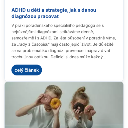
ADHD u dětí a strategie, jak s danou
diagnózou pracovat
V praxi poradenského speciálního pedagoga se s
nejrůznějšími diagnózami setkáváme denně,
samozřejmě i s ADHD. Za léta působení v poradně víme,
že „rady z časopisu“ mají často jepičí život. Je důležité
se na problematiku diagnóz, prevence i náprav dívat
trochu jinou optikou. Definici si dnes může každý
snadno vyhledat, ale hned v úvodu je důležité
připomenout, že diagnostika je velmi individuální a
celý článek
vychází pouze z popisu symptomů. Zejména u lehčích
forem často záleží na „dojmu“, který dítě při krátkém
vyšetření zanechá, a ten může být ovlivněn mnoha
faktory.