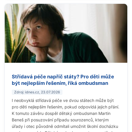
Střídavá péče napříč státy? Pro děti může
být nejlepším řešením, říká ombudsman
Zdroj: idnes.cz, 23.07.2026
I neobvyklá střídavá péče ve dvou státech může být
pro děti nejlepším řešením, pokud odpovídá jejich přání.
K tomuto závěru dospěl dětský ombudsman Martin
Beneš při posuzování případu sourozenců, kterým
úřady i otec původně odmítali umožnit školní docházku