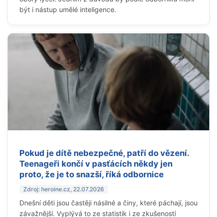
být i nástup umělé inteligence.
Pokud je dítě nebezpečné, patří do vězení.
Teenageři končí v pasťácích někdy jen
proto, že je to snazší, říká odbornice
Zdroj: heroine.cz, 22.07.2026
Dnešní děti jsou častěji násilné a činy, které páchají, jsou
závažnější. Vyplývá to ze statistik i ze zkušeností