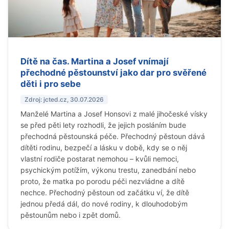
Dítě na čas. Martina a Josef vnímají
přechodné pěstounství jako dar pro svěřené
děti i pro sebe
Zdroj: jcted.cz, 30.07.2026
Manželé Martina a Josef Honsovi z malé jihočeské vísky
se před pěti lety rozhodli, že jejich posláním bude
přechodná pěstounská péče. Přechodný pěstoun dává
dítěti rodinu, bezpečí a lásku v době, kdy se o něj
vlastní rodiče postarat nemohou – kvůli nemoci,
psychickým potížím, výkonu trestu, zanedbání nebo
proto, že matka po porodu péči nezvládne a dítě
nechce. Přechodný pěstoun od začátku ví, že dítě
jednou předá dál, do nové rodiny, k dlouhodobým
pěstounům nebo i zpět domů.