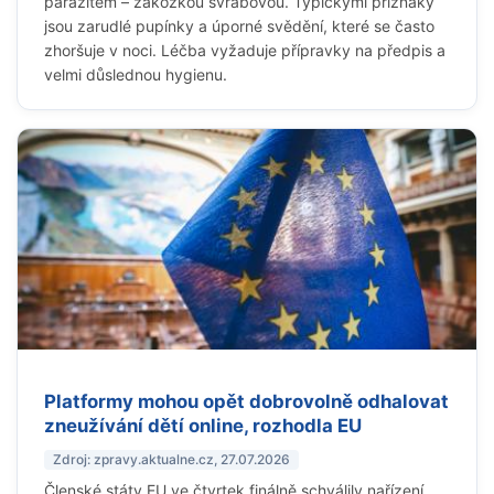
parazitem – zákožkou svrabovou. Typickými příznaky
jsou zarudlé pupínky a úporné svědění, které se často
zhoršuje v noci. Léčba vyžaduje přípravky na předpis a
velmi důslednou hygienu.
Platformy mohou opět dobrovolně odhalovat
zneužívání dětí online, rozhodla EU
Zdroj: zpravy.aktualne.cz, 27.07.2026
Členské státy EU ve čtvrtek finálně schválily nařízení,