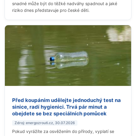
snadné může být do těžké nadváhy spadnout a jaké
riziko dnes představuje pro české děti.
Před koupáním udělejte jednoduchý test na
sinice, radí hygienici. Trvá pár minut a
obejdete se bez speciálních pomůcek
Zdroj: energozrouti.cz, 30.07.2026
Pokud vyrážíte za osvěžením do přírody, vyplatí se