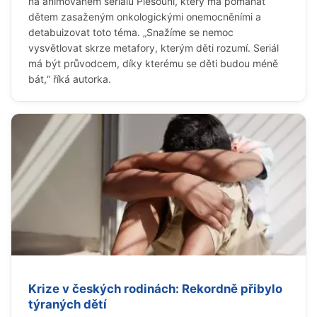
na animovaném seriálu Plešouni, který má pomáhat
dětem zasaženým onkologickými onemocněními a
detabuizovat toto téma. „Snažíme se nemoc
vysvětlovat skrze metafory, kterým děti rozumí. Seriál
má být průvodcem, díky kterému se děti budou méně
bát,“ říká autorka.
Krize v českých rodinách: Rekordně přibylo
týraných dětí