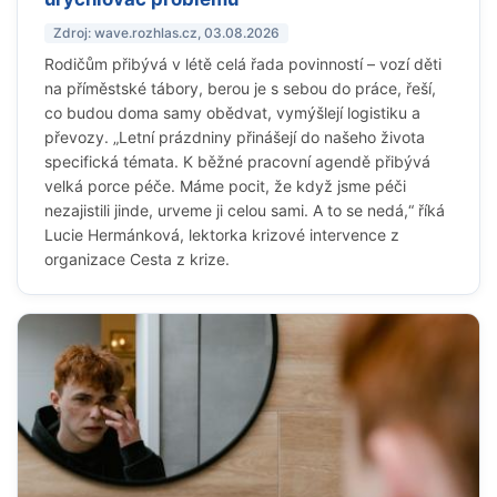
Zdroj: wave.rozhlas.cz, 03.08.2026
Rodičům přibývá v létě celá řada povinností – vozí děti
na příměstské tábory, berou je s sebou do práce, řeší,
co budou doma samy obědvat, vymýšlejí logistiku a
převozy. „Letní prázdniny přinášejí do našeho života
specifická témata. K běžné pracovní agendě přibývá
velká porce péče. Máme pocit, že když jsme péči
nezajistili jinde, urveme ji celou sami. A to se nedá,“ říká
Lucie Hermánková, lektorka krizové intervence z
organizace Cesta z krize.