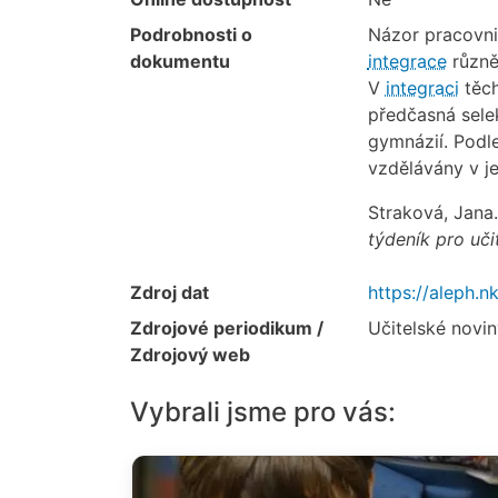
Podrobnosti o
Názor pracovni
dokumentu
integrace
různě
V
integraci
těch
předčasná sele
gymnázií. Podl
vzdělávány v j
Straková, Jana
týdeník pro uči
Zdroj dat
https://aleph.
Zdrojové periodikum /
Učitelské noviny
Zdrojový web
Vybrali jsme pro vás: