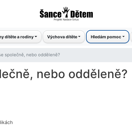
Přejít
k
hlavnímu
obsahu
y dítěte a rodiny
Výchova dítěte
Hledám pomoc
se společně, nebo odděleně?
lečně, nebo odděleně?
dikách