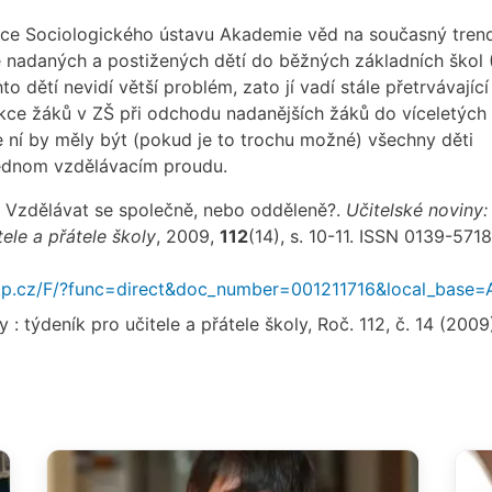
ce Sociologického ústavu Akademie věd na současný tren
 nadaných a postižených dětí do běžných základních škol 
to dětí nevidí větší problém, zato jí vadí stále přetrvávající
kce žáků v ZŠ při odchodu nadanějších žáků do víceletých
e ní by měly být (pokud je to trochu možné) všechny děti
ednom vzdělávacím proudu.
. Vzdělávat se společně, nebo odděleně?.
Učitelské noviny:
tele a přátele školy
, 2009,
112
(14), s. 10-11. ISSN 0139-5718
nkp.cz/F/?func=direct&doc_number=001211716&local_base
 : týdeník pro učitele a přátele školy, Roč. 112, č. 14 (2009