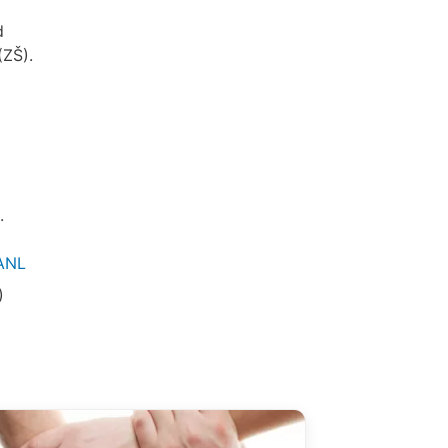
d
(ZŠ).
.
=ANL
)