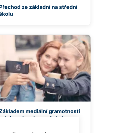
Přechod ze základní na střední
školu
Základem mediální gramotnosti
je i dovednost nespěchat a
vzdát se lajků