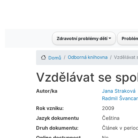
Main navigation
Zdravotní problémy dětí
Problém
Odborná knihovna
Vzdělávat 
Domů
Vzdělávat se spo
Autor/ka
Jana Straková
Radmil Švancar
Rok vzniku:
2009
Jazyk dokumentu
Čeština
Druh dokumentu:
Článek v perio
Online dostupnost
Ne