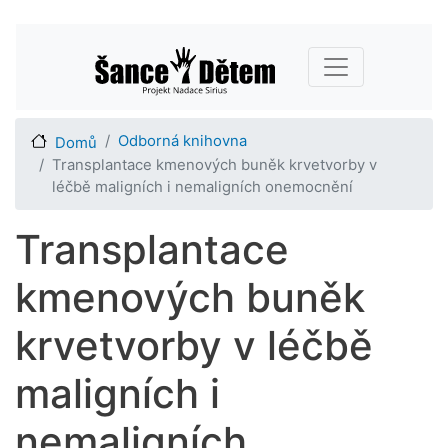
Přejít
Main navigation
k
hlavnímu
obsahu
Odborná knihovna
Domů
Transplantace kmenových buněk krvetvorby v
léčbě maligních i nemaligních onemocnění
Transplantace
kmenových buněk
krvetvorby v léčbě
maligních i
nemaligních