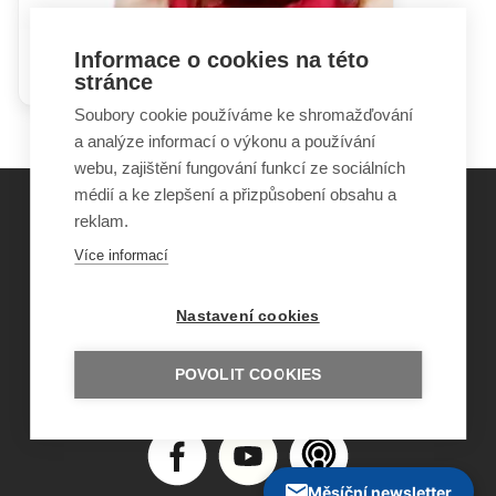
Informace o cookies na této
Problémy s úzkostí a strachem
stránce
Soubory cookie používáme ke shromažďování
a analýze informací o výkonu a používání
webu, zajištění fungování funkcí ze sociálních
médií a ke zlepšení a přizpůsobení obsahu a
reklam.
©
Obecně prospěšná společnost Sirius
, o.p.s.
Více informací
2011–2026
Šance Dětem
Nastavení cookies
ISSN 1805-8876
nazory@sancedetem.cz
Odběr novinek e-mailem
POVOLIT COOKIES
Informace o webu
Ochrana osobních údajů
Měsíční newsletter