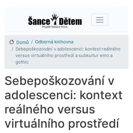
Přejít
Main navigation
k
hlavnímu
obsahu
Odborná knihovna
Domů
Sebepoškozování v adolescenci: kontext reálného
versus virtuálního prostředí a subkultur emo a
gothic
Sebepoškozování v
adolescenci: kontext
reálného versus
virtuálního prostředí