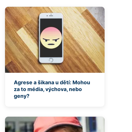
Agrese a šikana u dětí: Mohou
za to média, výchova, nebo
geny?