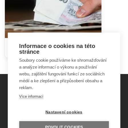
Informace o cookies na této
Zaměstnávání cizinců v ČR
stránce
Soubory cookie používáme ke shromažďování
a analýze informací o výkonu a používání
webu, zajištění fungování funkcí ze sociálních
médií a ke zlepšení a přizpůsobení obsahu a
reklam.
©
Obecně prospěšná společnost Sirius
, o.p.s.
Více informací
2011–2026
Šance Dětem
Nastavení cookies
ISSN 1805-8876
nazory@sancedetem.cz
Odběr novinek e-mailem
POVOLIT COOKIES