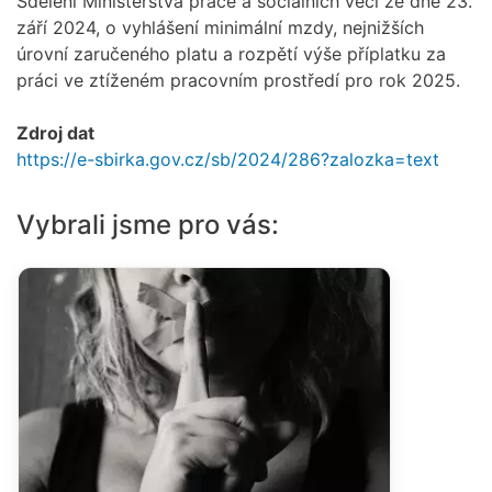
Sdělení Ministerstva práce a sociálních věcí ze dne 23.
září 2024, o vyhlášení minimální mzdy, nejnižších
úrovní zaručeného platu a rozpětí výše příplatku za
práci ve ztíženém pracovním prostředí pro rok 2025.
Zdroj dat
https://e-sbirka.gov.cz/sb/2024/286?zalozka=text
Vybrali jsme pro vás: