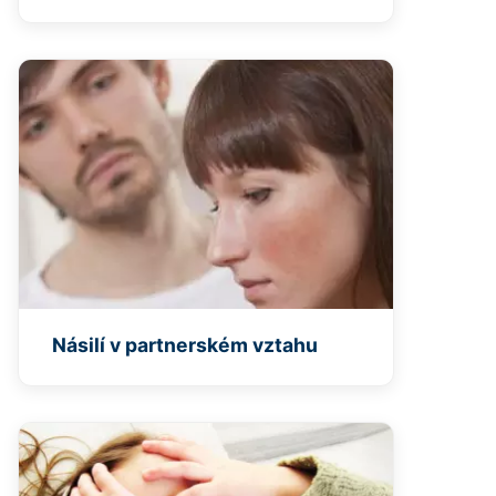
Násilí v partnerském vztahu