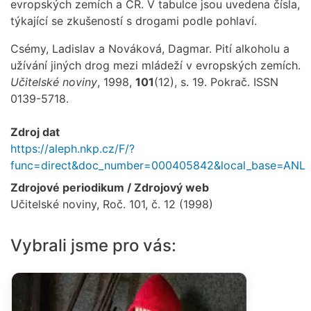
evropských zemích a ČR. V tabulce jsou uvedena čísla,
týkající se zkušeností s drogami podle pohlaví.
Csémy, Ladislav a Nováková, Dagmar. Pití alkoholu a
užívání jiných drog mezi mládeží v evropských zemích.
Učitelské noviny
, 1998,
101
(12), s. 19. Pokrač. ISSN
0139-5718.
Zdroj dat
https://aleph.nkp.cz/F/?
func=direct&doc_number=000405842&local_base=ANL
Zdrojové periodikum / Zdrojový web
Učitelské noviny, Roč. 101, č. 12 (1998)
Vybrali jsme pro vás: