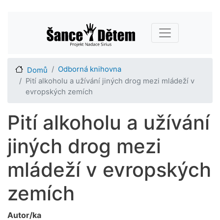
Přejít
Main navigation
k
hlavnímu
obsahu
Odborná knihovna
Domů
Pití alkoholu a užívání jiných drog mezi mládeží v
evropských zemích
Pití alkoholu a užívání
jiných drog mezi
mládeží v evropských
zemích
Autor/ka