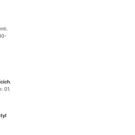
nti.
80-
ících
.
: 01.
tyl