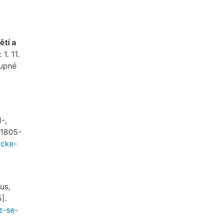
ětí a
1. 11.
tupné
-,
 1805-
icke-
us,
].
z-se-