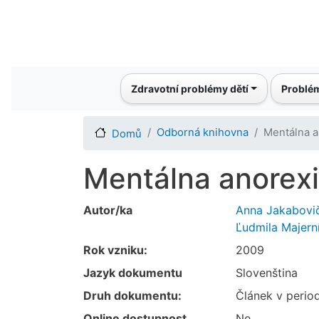
Main navigation
Zdravotní problémy dětí
Problém
Odborná knihovna
Mentálna a
Domů
Mentálna anorexi
Autor/ka
Anna Jakabovi
Ľudmila Majern
Rok vzniku:
2009
Jazyk dokumentu
Slovenština
Druh dokumentu:
Článek v perio
Online dostupnost
Ne