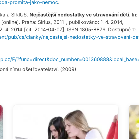
oda-promita-jako-nemoc
.
ka a SIRIUS.
Nejčastější nedostatky ve stravování dětí
. In:
[online]. Praha: Sirius, 2011-, publikováno: 1. 4. 2014,
2. 4. 2014 [cit. 2014-04-07]. ISSN 1805-8876. Dostupné z:
nt/pub/cs/clanky/nejcastejsi-nedostatky-ve-stravovani-det
.nkp.cz/F/?func=direct&doc_number=001360888&local_bas
onálnímu ošetřovatelství, (2009)