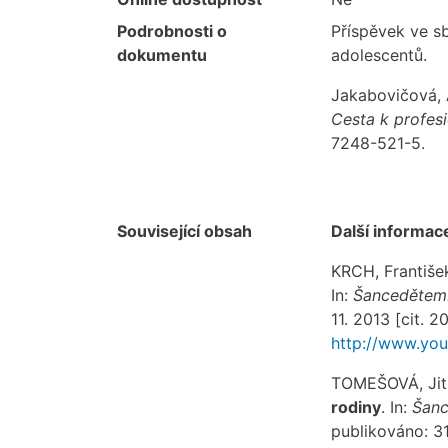
Podrobnosti o
Příspěvek ve s
dokumentu
adolescentů.
Jakabovičová, 
Cesta k profesi
7248-521-5.
Související obsah
Další informac
KRCH, Františe
In:
Šancedětem.
11. 2013 [cit. 
http://www.yo
TOMEŠOVÁ, Jit
rodiny
. In:
Šanc
publikováno: 31