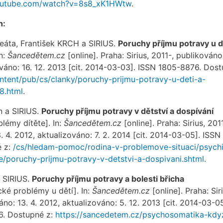
outube.com/watch?v=8s8_xK1HWtw
.
h:
áta, František KRCH a SIRIUS.
Poruchy příjmu potravy u d
In:
Šancedětem.cz
[online]. Praha: Sirius, 2011-, publikováno: 
váno: 16. 12. 2013 [cit. 2014-03-03]. ISSN 1805-8876. Dos
tent/pub/cs/clanky/poruchy-prijmu-potravy-u-deti-a-
8.html
.
 a SIRIUS.
Poruchy příjmu potravy v dětství a dospívání
lémy dítěte]. In:
Šancedětem.cz
[online]. Praha: Sirius, 2011
. 4. 2012, aktualizováno: 7. 2. 2014 [cit. 2014-03-05]. ISSN
é z:
/cs/hledam-pomoc/rodina-v-problemove-situaci/psych
e/poruchy-prijmu-potravy-v-detstvi-a-dospivani.shtml
.
 SIRIUS.
Poruchy příjmu potravy a bolesti břicha
ké problémy u dětí]. In:
Šancedětem.cz
[online]. Praha: Siri
áno: 13. 4. 2012, aktualizováno: 5. 12. 2013 [cit. 2014-03-05
6. Dostupné z:
https://sancedetem.cz/psychosomatika-kdy