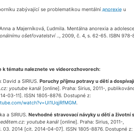
borníku zabývající se problematikou mentální
anorexie
u
Anna a Majerníková, Ľudmila. Mentálna anorexia a adolesce
onálnímu ošetřovatelství ..
, 2009, č. 4, s. 62-65. ISBN 978-
e k tématu naleznete ve videorozhovorech:
k David a SIRIUS.
Poruchy příjmu potravy u dětí a dospívaj
cz: youtube kanál
[online]. Praha: Sirius, 2011-, publikováno
2014-03-11]. ISSN 1805-8876. Dostupné z:
utube.com/watch?v=Ul1UqjRfMGM
.
ka a SIRIUS.
Nevhodné stravovací návyky u dětí a životní s
edětem.cz: youtube kanál
[online]. Praha: Sirius, 2011-,
. 03. 2014 [cit. 2014-04-07]. ISSN 1805-8876. Dostupné z: