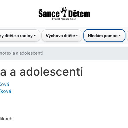
Přejít
k
hlavnímu
obsahu
y dítěte a rodiny
Výchova dítěte
Hledám pomoc
norexia a adolescenti
a a adolescenti
čová
íková
dikách