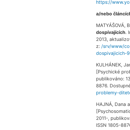
https://www.y
a/nebo článcíc
MATYÁŠOVÁ, Be
dospívajících
. 
2013, aktualizo
z:
/srv/www/con
dospivajicich-9
KULHÁNEK, Jan
[Psychické prob
publikováno: 13
8876. Dostupn
problemy-ditet
HAJNÁ, Dana a
[Psychosomatic
2011-, publikov
ISSN 1805-887