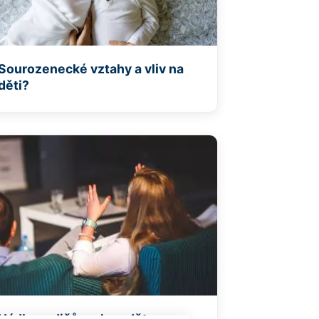
Sourozenecké vztahy a vliv na
děti?
Hádky rodičů mohou dětem