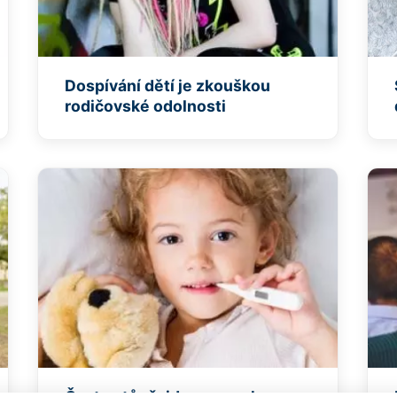
Dospívání dětí je zkouškou
rodičovské odolnosti
Často stůně: jde o poruchu