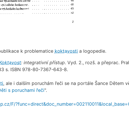
ublikace k problematice
koktavosti
a logopedie.
Koktavost
: integrativní přístup
. Vyd. 2., rozš. a přeprac. Pra
333 s. ISBN 978-80-7367-643-8.
ti
, ale i dalším poruchám řeči se na portále Šance Dětem v
ěti s poruchami řeči
".
.nkp.cz/F/?func=direct&doc_number=002110011&local_base