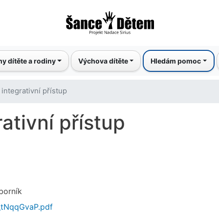
Přejít
k
hlavnímu
obsahu
y dítěte a rodiny
Výchova dítěte
Hledám pomoc
 integrativní přístup
ativní přístup
borník
_tNqqGvaP.pdf