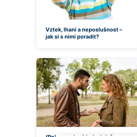
Vztek, lhaní a neposlušnost –
jak si s nimi poradit?
(Po)rozvodové boje: když