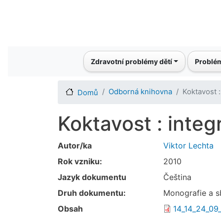
Main navigation
Zdravotní problémy dětí
Problém
Odborná knihovna
Koktavost :
Domů
Koktavost : integr
Autor/ka
Viktor Lechta
Rok vzniku:
2010
Jazyk dokumentu
Čeština
Druh dokumentu:
Monografie a s
Obsah
14_14_24_09